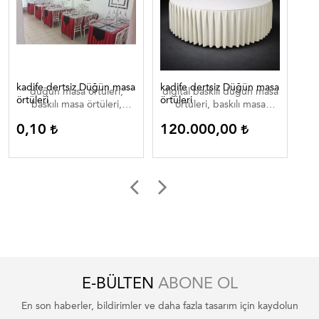
kadife dertsiz Düğün masa
kadife dertsiz Düğün masa
Dij
düğün masa örtüleri,
digital baskılı düğün masa
di
örtüleri
örtüleri
baskılı masa örtüleri,
örtüleri, baskılı masa
düğün masa örtüleri ,
örtüleri, düğün masa
0,10
120.000,00
0
düğün masa örtüleri
örtüleri , düğün masa
düğün masa ortuleri
örtüleri düğün masa
ortuleri
E-BÜLTEN
ABONE OL
En son haberler, bildirimler ve daha fazla tasarım için kaydolun