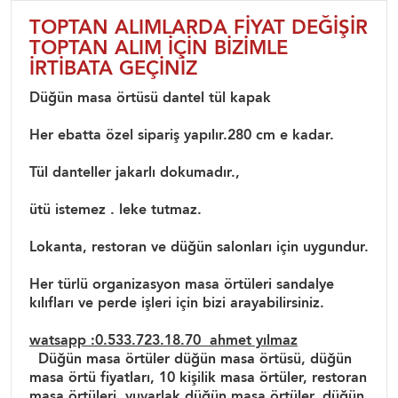
TOPTAN ALIMLARDA FİYAT DEĞİŞİR
TOPTAN ALIM İÇİN BİZİMLE
İRTİBATA GEÇİNİZ
Düğün masa örtüsü dantel tül kapak
Her ebatta özel sipariş yapılır.280 cm e kadar.
Tül danteller jakarlı dokumadır.,
ütü istemez . leke tutmaz.
Lokanta, restoran ve düğün salonları için uygundur.
Her türlü organizasyon masa örtüleri sandalye
kılıfları ve perde işleri için bizi arayabilirsiniz.
watsapp :0.533.723.18.70 ahmet yılmaz
Düğün masa örtüler düğün masa örtüsü, düğün
masa örtü fiyatları, 10 kişilik masa örtüler, restoran
masa örtüleri, yuvarlak düğün masa örtüler, düğün