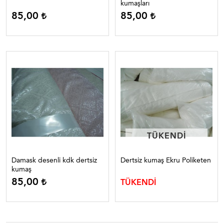
kumaşları
85,00
85,00
TÜKENDI
TÜKENDI
Damask desenli kdk dertsiz
Dertsiz kumaş Ekru Poliketen
kumaş
85,00
TÜKENDİ