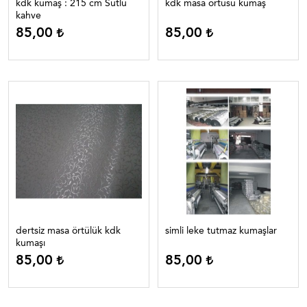
kdk kumaş : 215 cm Sütlü
kdk masa örtüsü kumaş
kahve
85,00
85,00
dertsiz masa örtülük kdk
simli leke tutmaz kumaşlar
kumaşı
85,00
85,00