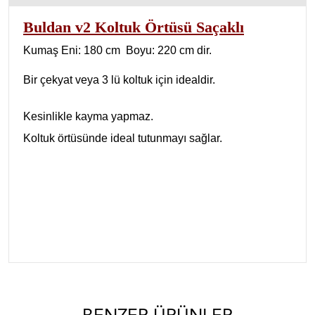
Buldan v2 Koltuk Örtüsü Saçaklı
Kumaş Eni: 180 cm Boyu: 220 cm dir.
Bir çekyat veya 3 lü koltuk için idealdir.
Kesinlikle kayma yapmaz.
Koltuk örtüsünde ideal tutunmayı sağlar.
kaymaz koltuk örtüsü,çekyat örtüsü, duck bezi koltuk örtüleri, duck kumaş
çekyat koltuk örtüs modelleri, dak bezi çekyat örtüsü, koltuk örtüs fiyatları, tay
kumaş koltuk örtüleri, tay kumaş çekyat örtüleri