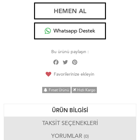
HEMEN AL
Whatsapp Destek
Bu ürünü paylaşın :
Facebook
Twitter
Pinterest
Share
Favorilerinize ekleyin
Fırsat Ürünü
Hızlı Kargo
ÜRÜN BILGISI
TAKSIT SEÇENEKLERI
YORUMLAR
(0)