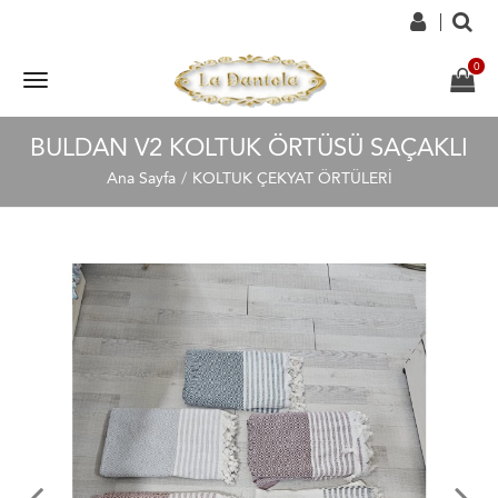
BULDAN V2 KOLTUK ÖRTÜSÜ SAÇAKLI
Ana Sayfa
KOLTUK ÇEKYAT ÖRTÜLERİ