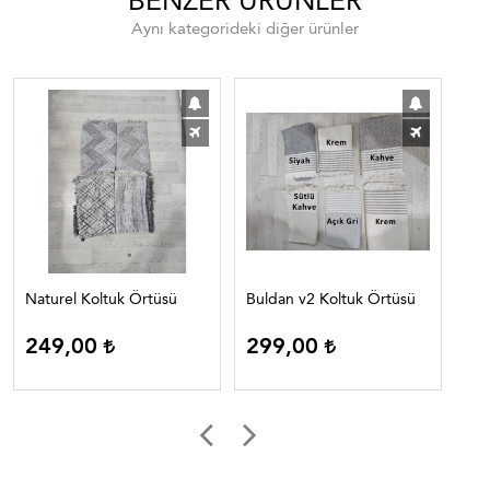
BENZER ÜRÜNLER
Aynı kategorideki diğer ürünler
Naturel Koltuk Örtüsü
Buldan v2 Koltuk Örtüsü
Pel
Ör
249,00
299,00
5