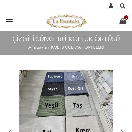
ÇIZGILI SÜNGERLI KOLTUK ÖRTÜSÜ
Ana Sayfa
KOLTUK ÇEKYAT ÖRTÜLERİ