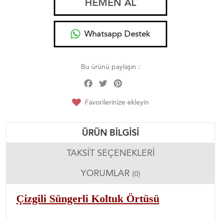
HEMEN AL
Whatsapp Destek
Bu ürünü paylaşın :
Facebook
Twitter
Pinterest
Share
Favorilerinize ekleyin
ÜRÜN BILGISI
TAKSIT SEÇENEKLERI
YORUMLAR
(0)
Çizgili Süngerli Koltuk Örtüsü