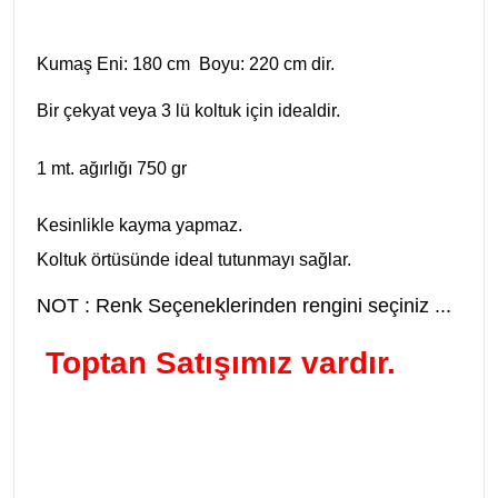
Kumaş Eni: 180 cm Boyu: 220 cm dir.
Bir çekyat veya 3 lü koltuk için idealdir.
1 mt. ağırlığı 750 gr
Kesinlikle kayma yapmaz.
Koltuk örtüsünde ideal tutunmayı sağlar.
NOT : Renk Seçeneklerinden rengini seçiniz ...
Toptan Satışımız vardır.
kaymaz koltuk örtüsü,çekyat örtüsü, duck bezi koltuk örtüleri, duck kumaş
çekyat koltuk örtüs modelleri, dak bezi çekyat örtüsü, koltuk örtüs fiyatları, tay
kumaş koltuk örtüleri, tay kumaş çekyat örtüleri