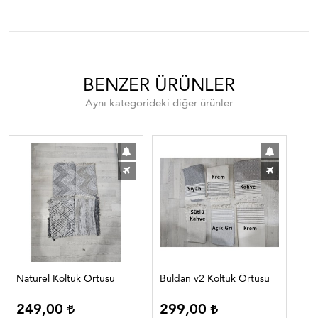
BENZER ÜRÜNLER
Aynı kategorideki diğer ürünler
Naturel Koltuk Örtüsü
Buldan v2 Koltuk Örtüsü
Bul
Saç
249,00
299,00
3