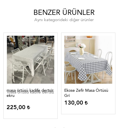
BENZER ÜRÜNLER
Aynı kategorideki diğer ürünler
masa örtüsü kadife dertsiz
Ekose Zefir Masa Örtüsü
Eko
masa örtüsü kadife dertsiz
ekru
Gri
Lac
130,00
1
225,00