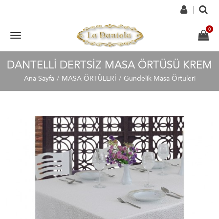
DANTELLI DERTSIZ MASA ÖRTÜSÜ KREM
Ana Sayfa
MASA ÖRTÜLERİ
Gündelik Masa Örtüleri