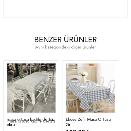
masa örtüleri
BENZER ÜRÜNLER
Aynı kategorideki diğer ürünler
masa örtüsü kadife dertsiz
Ekose Zefir Masa Örtüsü
Eko
masa örtüsü kadife dertsiz
ekru
Gri
Lac