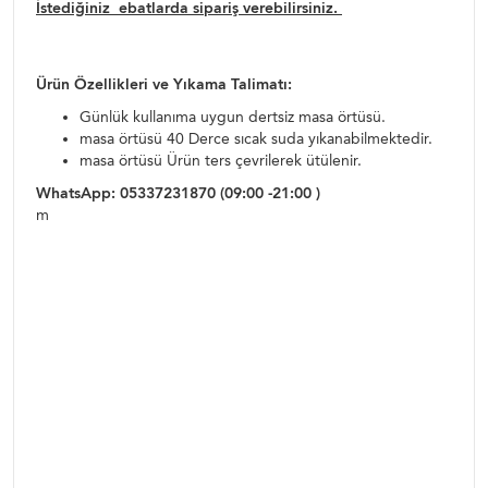
İstediğiniz ebatlarda sipariş verebilirsiniz.
Ürün Özellikleri ve Yıkama Talimatı:
Günlük kullanıma uygun dertsiz masa örtüsü.
masa örtüsü 40 Derce sıcak suda yıkanabilmektedir.
masa örtüsü Ürün ters çevrilerek ütülenir.
WhatsApp: 05337231870 (09:00 -21:00 )
m
asa örtüsü yemek sofra takımı,yemekteyiz masa
örtüsü,dertsiz masa örtüleri,dertsiz kumaşlar, dertsiz yemek
örtüleri,leke tutmaz masa örtüsü,leke tutmaz masa
örtüleri,dertsiz kumaş örtüler , çeyiz, çeyizlik masa örtüsü ,
leke tutmaz masa örtüsü , Toptan masa örtüleri ,perakende
mas örtüsü , ucuz masa örtüleri ,Simli masa örtüsü ,simli
masa örtüleri
masa örtüsü yemek sofra takımı,yemekteyiz masa
örtüsü,dertsiz masa örtüleri,dertsiz kumaşlar, dertsiz yemek
örtüleri,leke tutmaz masa örtüsü,leke tutmaz masa
örtüleri,dertsiz kumaş örtüler , çeyiz, çeyizlik masa örtüsü ,
leke tutmaz masa örtüsü , Toptan masa örtüleri ,perakende
mas örtüsü , ucuz masa örtüleri ,Simli masa örtüsü ,simli