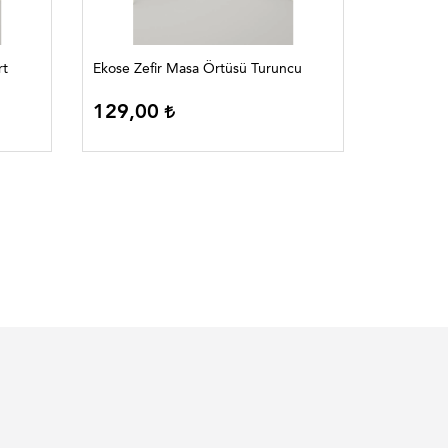
rt
Ekose Zefir Masa Örtüsü Turuncu
Ekose Zef
129,00
129,0