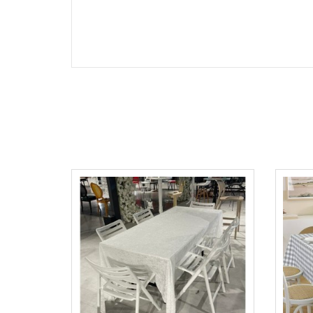
örtüleri,dertsiz kumaş örtüler , çeyiz, çeyizlik ma
,simli masa örtüleri