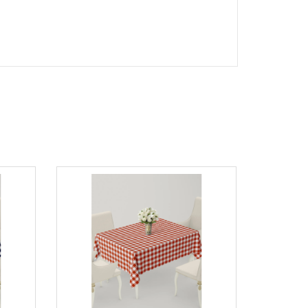
s örtüsü , ucuz masa örtüleri ,Simli masa örtüsü