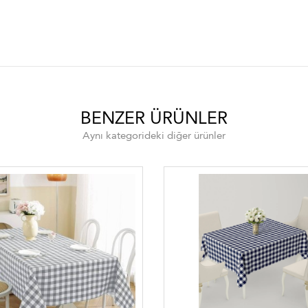
sa örtüsü , leke tutmaz masa örtüsü , Toptan masa örtüleri ,perakende ma
BENZER ÜRÜNLER
Aynı kategorideki diğer ürünler