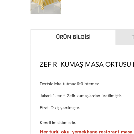
ÜRÜN BILGISI
ZEFIR KUMAŞ MASA ÖRTÜSÜ D
Dertsiz leke tutmaz ütü istemez.
Jakarlı 1. sınıf Zefir kumaşlardan üretilmiştir.
Etrafı Dikiş yapılmıştır.
Kendi imalatımızdır.
Her türlü okul yemekhane restorant masa ö