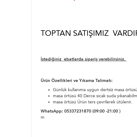
TOPTAN SATIŞIMIZ VARDI
İstediğiniz ebatlarda sipariş verebilirsiniz.
Ürün Özellikleri ve Yıkama Talimatı:
Günlük kullanıma uygun dertsiz masa örtüsü
masa örtüsü 40 Derce sıcak suda yıkanabil
masa örtüsü Ürün ters çevrilerek ütülenir.
WhatsApp: 05337231870 (09:00 -21:00 )
m
asa örtüsü yemek sofra takımı,yemekteyiz masa ö
örtüleri,dertsiz kumaş örtüler , çeyiz, çeyizlik ma
,simli masa örtüleri
masa örtüsü yemek sofra takımı,yemekteyiz masa ör