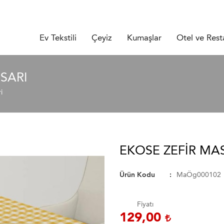
Ev Tekstili
Çeyiz
Kumaşlar
Otel ve Rest
SARI
i
EKOSE ZEFIR MA
Ürün Kodu
MaÖg000102
Fiyatı
129,00