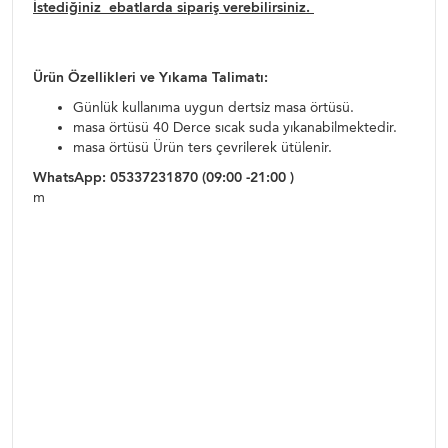
İstediğiniz ebatlarda sipariş verebilirsiniz.
Ürün Özellikleri ve Yıkama Talimatı:
Günlük kullanıma uygun dertsiz masa örtüsü.
masa örtüsü 40 Derce sıcak suda yıkanabilmektedir.
masa örtüsü Ürün ters çevrilerek ütülenir.
WhatsApp: 05337231870 (09:00 -21:00 )
m
asa örtüsü yemek sofra takımı,yemekteyiz masa
örtüsü,dertsiz masa örtüleri,dertsiz kumaşlar, dertsiz yemek
örtüleri,leke tutmaz masa örtüsü,leke tutmaz masa
örtüleri,dertsiz kumaş örtüler , çeyiz, çeyizlik masa örtüsü ,
leke tutmaz masa örtüsü , Toptan masa örtüleri ,perakende
mas örtüsü , ucuz masa örtüleri ,Simli masa örtüsü ,simli
masa örtüleri
masa örtüsü yemek sofra takımı,yemekteyiz masa
örtüsü,dertsiz masa örtüleri,dertsiz kumaşlar, dertsiz yemek
örtüleri,leke tutmaz masa örtüsü,leke tutmaz masa
örtüleri,dertsiz kumaş örtüler , çeyiz, çeyizlik masa örtüsü ,
leke tutmaz masa örtüsü , Toptan masa örtüleri ,perakende
mas örtüsü , ucuz masa örtüleri ,Simli masa örtüsü ,simli