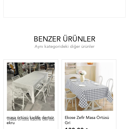
masa örtüleri
BENZER ÜRÜNLER
Aynı kategorideki diğer ürünler
masa örtüsü kadife dertsiz
Ekose Zefir Masa Örtüsü
Eko
masa örtüsü kadife dertsiz
ekru
Gri
Lac