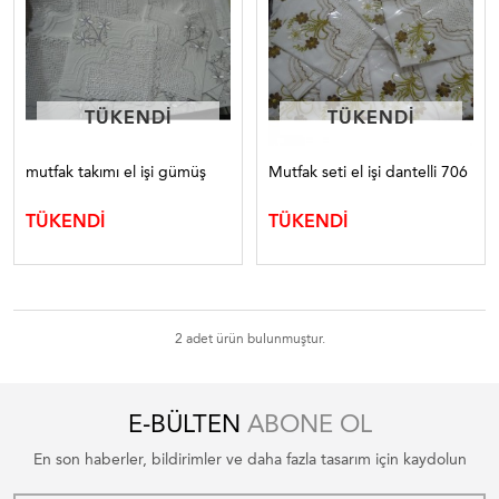
TÜKENDI
TÜKENDI
TÜKENDI
TÜKENDI
mutfak takımı el işi gümüş
Mutfak seti el işi dantelli 706
TÜKENDİ
TÜKENDİ
2 adet ürün bulunmuştur.
E-BÜLTEN
ABONE OL
En son haberler, bildirimler ve daha fazla tasarım için kaydolun