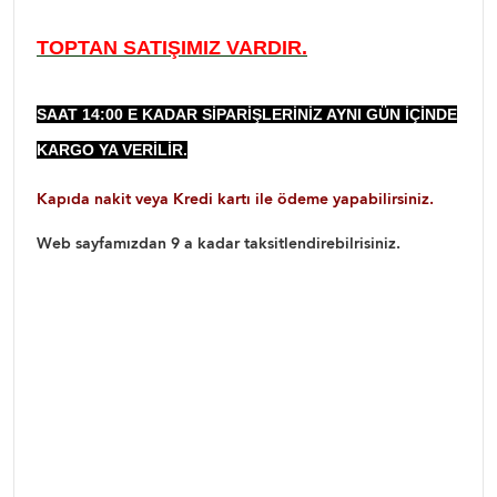
TOPTAN SATIŞIMIZ VARDIR.
SAAT 14:00 E KADAR SIPARIŞLERINIZ AYNI GÜN IÇINDE
KARGO YA VERILIR.
Kapıda nakit veya Kredi kartı ile ödeme yapabilirsiniz.
Web sayfamızdan 9 a kadar taksitlendirebilrisiniz.
salon örtüleri , salon örtü takımları, salon takımı örtüleri
salon örtü takımı oda takımı örtüleri oda takımı örtüsü 16
parça salon takımları 16 parça oda takımları vitrin örtü
takımları 17 parça salon örtüleri dantelli salon örtleri
boncuklu salon örtüsü boncuklu oda takımları masa örtsü
takımlari masa örtüleri peçeteli vitrin takımları salon örtü
takımı hint işi oda takımları fransız dantel takımları fransız
oda takımları masa örtüsü sofra örtüsü yemek takımları peçeteli