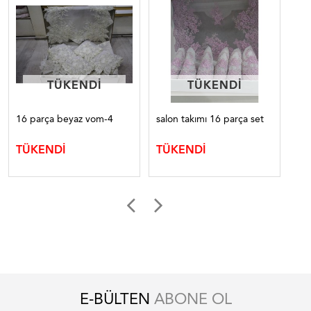
TÜKENDI
TÜKENDI
TÜKENDI
TÜKENDI
16 parça beyaz vom-4
salon takımı 16 parça set
sal
kad
TÜKENDİ
TÜKENDİ
TÜ
E-BÜLTEN
ABONE OL