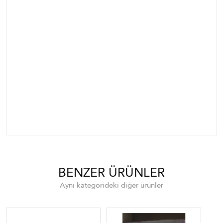
takımlar oda örtü takımları vitrin örtüleri peçeteli vitrin
örtüsü salon örtü takım fiyatları hint işi salon örtüleri çin
işi salon örtü takımları
16 parça salon takımları 16 parça oda takımları vitrin
örtü takımları masa örtsü takımlari masa örtüleri
peçeteli vitrin takımları salon örtü takımı hint işi
oda takımları fransız dantel takımları fransız oda
takımları masa örtüsü sofra örtüsü yemek takımları
peçeteli takımlar oda örtü takımları
BENZER ÜRÜNLER
Aynı kategorideki diğer ürünler