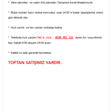
* Vitrin takımları ve salon örtü takımları Tamamen kendi ithalatımızdır.
* Bütün ürünler hazır stokta mevcuttur. saat 14:00 'e kadar siparişleriniz ertesi
gün elinizde olur.
* Hızlı servis ve her zaman muhatap bulma.
418.01.11
* Telefonla hızlı yardım
Tel
Ayten hn. veya Ahmet
:0.212.
bey Sabah:9:00 akşam:19:00 arası
* Kaliteli ve iade garantili hizmetimiz.
TOPTAN SATIŞIMIZ VARDIR..
Sofra takımı masa örtüsü dertsiz kumaş dertsiz masa örtüsü sofra peçeteleri peçeteli
masa takımı peçete masa örtüsü dertsiz masa örtüleri yemek takımları dantelli masa
örtüleri sofra peçeteleri peçeteli masa takımları peçetelik peçetelik modelleri yemekteyiz
masa örtüsü masa örtü takım masa örtüsü fiyat örtü fiyatları sofra takımı fiyat sofra
takımları masa örtüsü yatak örtüsü dantel masa örtüsü dantel masa örtüleri çeyiz çeyizlik
örtülerr la dantela