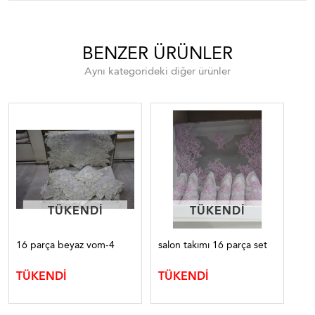
BENZER ÜRÜNLER
Aynı kategorideki diğer ürünler
TÜKENDI
TÜKENDI
TÜKENDI
TÜKENDI
16 parça beyaz vom-4
salon takımı 16 parça set
sal
kad
TÜKENDİ
TÜKENDİ
TÜ