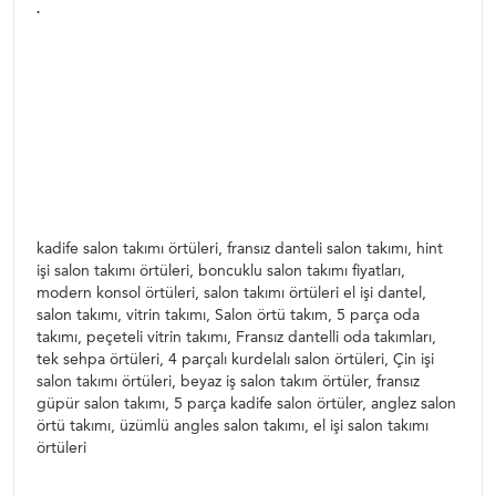
.
Sofra takımı masa örtüsü dertsiz kumaş dertsiz masa örtüsü sofra peçeteleri peçete
ÇEYİZ , ÇEYİZ ÖRTÜLERİ ÇEYİZ TAKIMLARI çeyiz masa örtüsü perde gaziosmanpaşali
masa takımı peçete masa örtüsü dertsiz masa örtüleri yemek takımları dantelli masa
örtüleri sofra peçeteleri peçeteli masa takımları peçetelik peçetelik modelleri yemekteyiz
masa örtüsü masa örtü takım masa örtüsü fiyat örtü fiyatları sofra takımı fiyat sofra
takımı fiyatları runner amerikan serviz takımları deri sofra takımı pullu deri sofra takımları
yemek örtüsü takımları dertsiz mas
kadife salon takımı örtüleri, fransız danteli salon takımı, hint
işi salon takımı örtüleri, boncuklu salon takımı fiyatları,
modern konsol örtüleri, salon takımı örtüleri el işi dantel,
salon takımı, vitrin takımı, Salon örtü takım, 5 parça oda
takımı, peçeteli vitrin takımı, Fransız dantelli oda takımları,
tek sehpa örtüleri, 4 parçalı kurdelalı salon örtüleri, Çin işi
salon takımı örtüleri, beyaz iş salon takım örtüler, fransız
güpür salon takımı, 5 parça kadife salon örtüler, anglez salon
örtü takımı, üzümlü angles salon takımı, el işi salon takımı
örtüleri