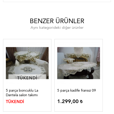
BENZER ÜRÜNLER
Aynı kategorideki diğer ürünler
TÜKENDI
TÜKENDI
5 parça boncuklu La
5 parça kadife fransız 09
5 p
Dantela salon takımı
set
1.299,00
TÜKENDİ
TÜ