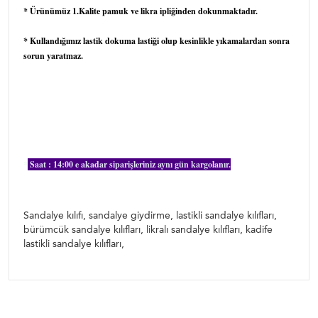
* Ürünümüz 1.Kalite pamuk ve likra ipliğinden dokunmaktadır.
* Kullandığımız lastik dokuma lastiği olup kesinlikle yıkamalardan sonra
sorun yaratmaz.
Sandalye giydirme, sandalye kılıfı, bürümcük sandalye kılıfı,
bürümcük sandalye giydirme, düğün salon sandalye kılıfı,
lastikli sandalye kılıfı, lastikli sandalye giydirme, etekli
sandalye kılıfı, bürümcük etekli sandalye kılıfı
*
Saat : 14:00 e akadar siparişleriniz aynı gün kargolanır.
Sandalye kılıfı, sandalye örtüsü, bürümcük sandalye kılıfları, bürümcük
koltuk örtüleri, bürümcük sandalye kılıfı, bürümcük örtüler,
Sandalye kılıfı, sandalye giydirme, lastikli sandalye kılıfları,
bürümcük sandalye kılıfları, likralı sandalye kılıfları, kadife
lastikli sandalye kılıfları,