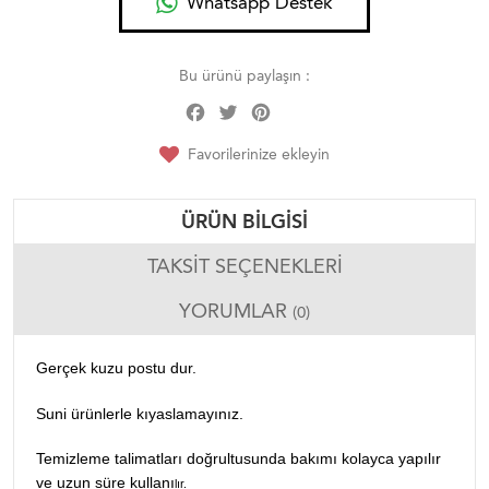
Whatsapp Destek
Bu ürünü paylaşın :
Facebook
Twitter
Pinterest
Share
Favorilerinize ekleyin
ÜRÜN BILGISI
TAKSIT SEÇENEKLERI
YORUMLAR
(0)
Gerçek kuzu postu dur.
Suni ürünlerle kıyaslamayınız.
Temizleme talimatları doğrultusunda bakımı kolayca yapılır
ve uzun süre kullanı
lır.