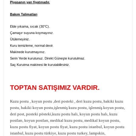
Piyasanın yarı fiyatınadır.
Bakım Talimatları
Elde yıkama, sıcak (30°C).
Çamaşır suyuna koymayınız.
Ütülemeyiniz.
Kuru temizleme, normal devir.
Makinede kurutmayınız.
Serin Yerde kurutunuz. Direkt Güneşte kurutulmaz.
Saç Kurutma makinesi ile kurutabilirsiniz.
TOPTAN SATIŞIMIZ VARDIR.
Kuzu postu , koyun postu ,deri posteki , deri kuzu postu, hakiki kuzu
postu, hakiki koyun postu,işlenmiş kuzu postu, işlenmiş koyun postu,
deri post, posteki pösteki,kuzu postu halı, koyun postu halı, kuzu
postları, koyun postları, medikal kuzu postu, medikal koyun postu,
kuzu postu fiyat, koyun postu fiyat, kuzu postu istanbul, koyun postu
istanbul, kuzu postu türkiye, kuzu postu turkey, lampskin,