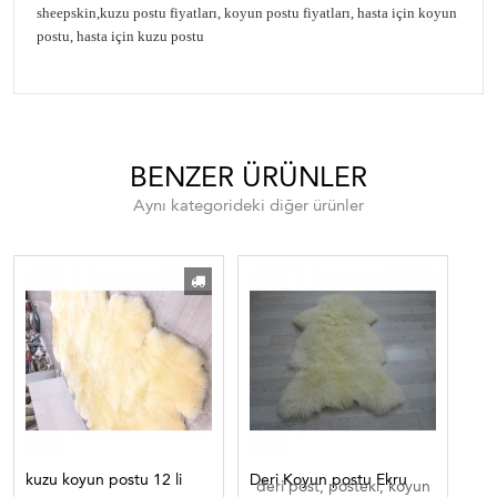
sheepskin,kuzu postu fiyatları, koyun postu fiyatları, hasta için koyun
postu, hasta için kuzu postu
BENZER ÜRÜNLER
Aynı kategorideki diğer ürünler
kuzu koyun postu 12 li
Deri Koyun postu Ekru
koy
deri post, posteki, koyun