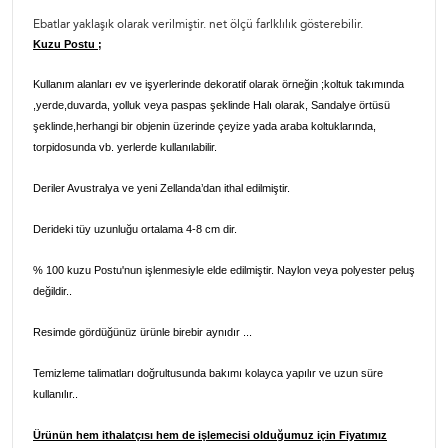
Ebatlar yaklaşık olarak verilmiştir. net ölçü farlklılık gösterebilir.
Kuzu Postu ;
Kullanım alanları ev ve işyerlerinde dekoratif olarak örneğin ;koltuk takımında
,yerde,duvarda, yolluk veya paspas şeklinde Halı olarak, Sandalye örtüsü
şeklinde,herhangi bir objenin üzerinde çeyize yada araba koltuklarında,
torpidosunda vb. yerlerde kullanılabilir.
Deriler Avustralya ve yeni Zellanda’dan ithal edilmiştir.
Derideki tüy uzunluğu ortalama 4-8 cm dir.
% 100 kuzu Postu'nun işlenmesiyle elde edilmiştir. Naylon veya polyester peluş
değildir..
Resimde gördüğünüz ürünle birebir aynıdır ...
Temizleme talimatları doğrultusunda bakımı kolayca yapılır ve uzun süre
kullanılır..
Ürünün hem ithalatçısı hem de işlemecisi olduğumuz için Fiyatımız