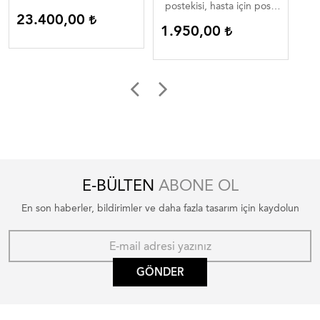
postekisi, hasta için post,
23.400,00
1
hasta için kuzu postu
1.950,00
E-BÜLTEN
ABONE OL
En son haberler, bildirimler ve daha fazla tasarım için kaydolun
GÖNDER