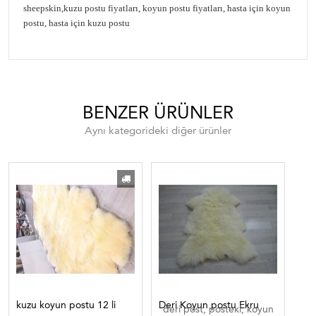
sheepskin,kuzu postu fiyatları, koyun postu fiyatları, hasta için koyun
postu, hasta için kuzu postu
BENZER ÜRÜNLER
Aynı kategorideki diğer ürünler
kuzu koyun postu 12 li
Deri Koyun postu Ekru
koy
deri post, posteki, koyun