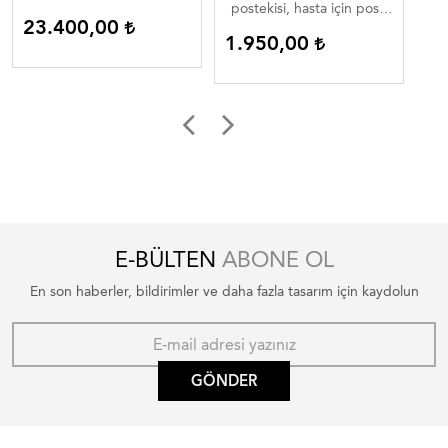
postekisi, hasta için post,
23.400,00
1
hasta için kuzu postu
1.950,00
E-BÜLTEN
ABONE OL
En son haberler, bildirimler ve daha fazla tasarım için kaydolun
GÖNDER