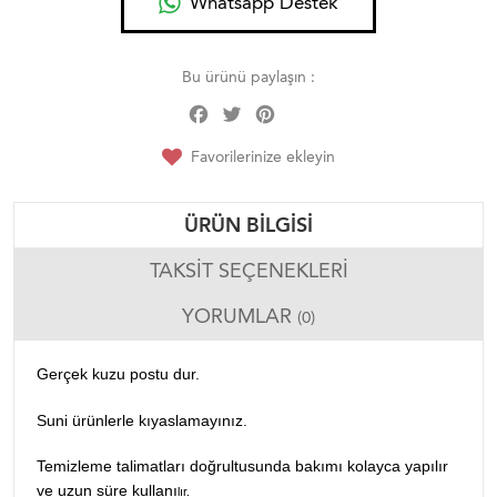
Whatsapp Destek
Bu ürünü paylaşın :
Facebook
Twitter
Pinterest
Share
Favorilerinize ekleyin
ÜRÜN BILGISI
TAKSIT SEÇENEKLERI
YORUMLAR
(0)
Gerçek kuzu postu dur.
Suni ürünlerle kıyaslamayınız.
Temizleme talimatları doğrultusunda bakımı kolayca yapılır
ve uzun süre kullanı
lır.