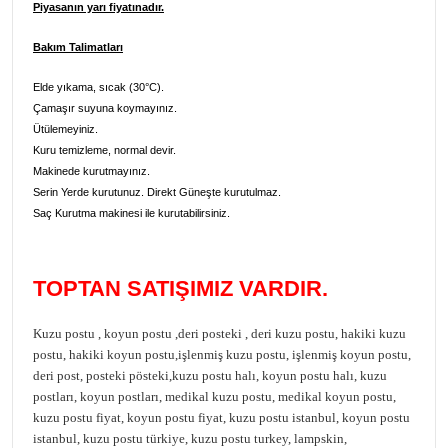
Piyasanın yarı fiyatınadır.
Bakım Talimatları
Elde yıkama, sıcak (30°C).
Çamaşır suyuna koymayınız.
Ütülemeyiniz.
Kuru temizleme, normal devir.
Makinede kurutmayınız.
Serin Yerde kurutunuz. Direkt Güneşte kurutulmaz.
Saç Kurutma makinesi ile kurutabilirsiniz.
TOPTAN SATIŞIMIZ VARDIR.
Kuzu postu , koyun postu ,deri posteki , deri kuzu postu, hakiki kuzu
postu, hakiki koyun postu,işlenmiş kuzu postu, işlenmiş koyun postu,
deri post, posteki pösteki,kuzu postu halı, koyun postu halı, kuzu
postları, koyun postları, medikal kuzu postu, medikal koyun postu,
kuzu postu fiyat, koyun postu fiyat, kuzu postu istanbul, koyun postu
istanbul, kuzu postu türkiye, kuzu postu turkey, lampskin,