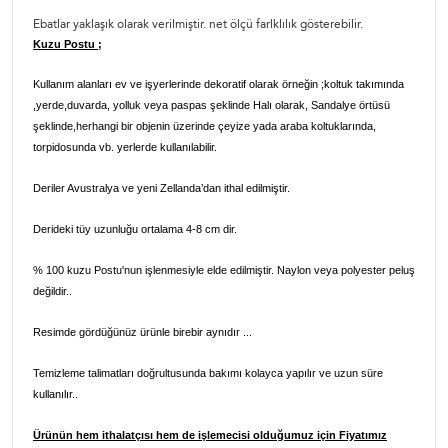
Ebatlar yaklaşık olarak verilmiştir. net ölçü farlklılık gösterebilir.
Kuzu Postu ;
Kullanım alanları ev ve işyerlerinde dekoratif olarak örneğin ;koltuk takımında
,yerde,duvarda, yolluk veya paspas şeklinde Halı olarak, Sandalye örtüsü
şeklinde,herhangi bir objenin üzerinde çeyize yada araba koltuklarında,
torpidosunda vb. yerlerde kullanılabilir.
Deriler Avustralya ve yeni Zellanda’dan ithal edilmiştir.
Derideki tüy uzunluğu ortalama 4-8 cm dir.
% 100 kuzu Postu'nun işlenmesiyle elde edilmiştir. Naylon veya polyester peluş
değildir..
Resimde gördüğünüz ürünle birebir aynıdır ...
Temizleme talimatları doğrultusunda bakımı kolayca yapılır ve uzun süre
kullanılır..
Ürünün hem ithalatçısı hem de işlemecisi olduğumuz için Fiyatımız