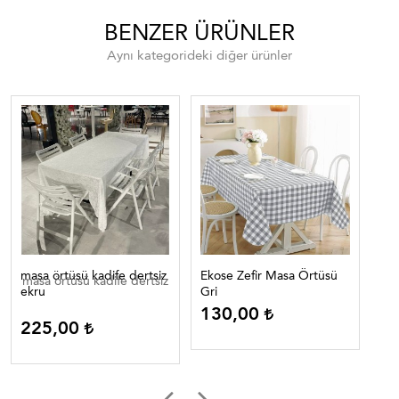
BENZER ÜRÜNLER
Aynı kategorideki diğer ürünler
masa örtüsü kadife dertsiz
Ekose Zefir Masa Örtüsü
Eko
masa örtüsü kadife dertsiz
ekru
Gri
Lac
130,00
1
225,00