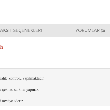
TAKSIT SEÇENEKLERI
YORUMLAR
(0)
ah
kalite kontrolü yapılmaktadır.

ra çekme, sarkma yapmaz.

 tavsiye ederiz.