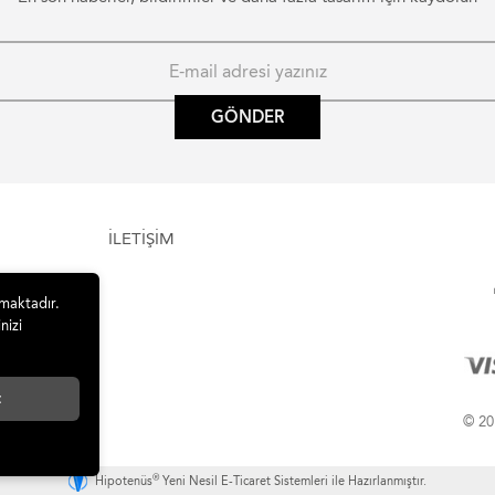
GÖNDER
İLETİŞİM
lmaktadır.
nizi
t
© 201
®
Hipotenüs
Yeni Nesil E-Ticaret Sistemleri ile Hazırlanmıştır.