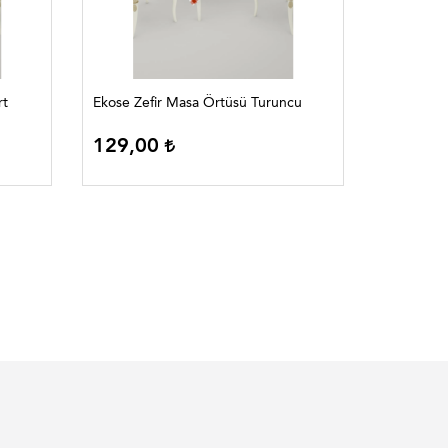
rt
Ekose Zefir Masa Örtüsü Turuncu
Ekose Zef
129,00
129,0