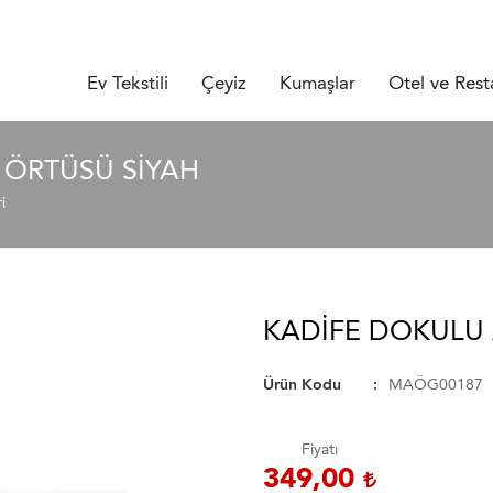
Ev Tekstili
Çeyiz
Kumaşlar
Otel ve Rest
 ÖRTÜSÜ SIYAH
i
KADIFE DOKULU
Ürün Kodu
MAÖG00187
Fiyatı
349,00