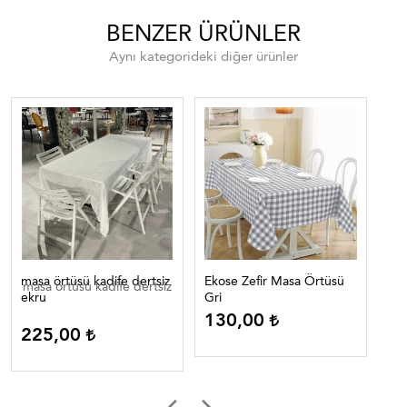
BENZER ÜRÜNLER
Aynı kategorideki diğer ürünler
masa örtüsü kadife dertsiz
Ekose Zefir Masa Örtüsü
Eko
masa örtüsü kadife dertsiz
ekru
Gri
Lac
130,00
1
225,00