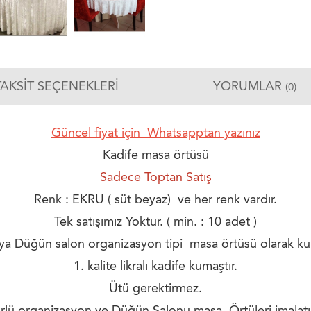
TAKSIT SEÇENEKLERI
YORUMLAR
(0)
Güncel fiyat için Whatsapptan yazınız
Kadife masa örtüsü
Sadece Toptan Satış
Renk : EKRU ( süt beyaz) ve her renk vardır.
Tek satışımız Yoktur. ( min. : 10 adet )
ya Düğün salon organizasyon tipi masa örtüsü olarak kulla
1. kalite likralı kadife kumaştır.
Ütü gerektirmez.
rlü organizasyon ve Düğün Salonu masa Örtüleri imalatı