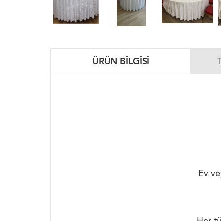
ÜRÜN BILGISI
Ev ve
Her tü