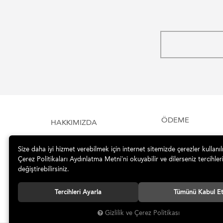
ÖDEME
HAKKIMIZDA
Size daha iyi hizmet verebilmek için internet sitemizde çerezler kullanı
Çerez Politikaları Aydınlatma Metni’ni okuyabilir ve dilerseniz tercihleri
değiştirebilirsiniz.
Tercihleri Ayarla
Tümünü Kabul E
Gizlilik ve Çerez Politikası