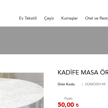
Ev Tekstili
Çeyiz
Kumaşlar
Otel ve Rest
KADIFE MASA Ö
Ürün Kodu
DÜMÖ00149
Fiyatı
50,00