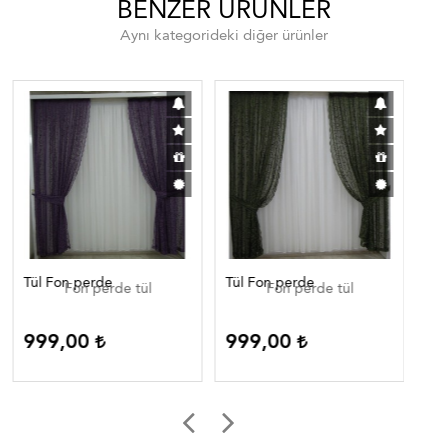
BENZER ÜRÜNLER
Aynı kategorideki diğer ürünler
Tül Fon perde
Tül Fon perde
Tül
Fon perde tül
Fon perde tül
999,00
999,00
9