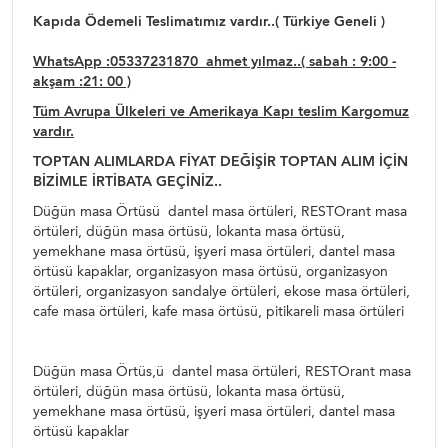
Kapıda Ödemeli Teslimatımız vardır..( Türkiye Geneli )
WhatsApp :05337231870 ahmet yılmaz..( sabah : 9:00 -
akşam :21: 00 )
Tüm Avrupa Ülkeleri ve Amerikaya Kapı teslim Kargomuz
vardır.
TOPTAN ALIMLARDA FİYAT DEĞİŞİR TOPTAN ALIM İÇİN
BİZİMLE İRTİBATA GEÇİNİZ..
Düğün masa Örtüsü dantel masa örtüleri, RESTOrant masa
örtüleri, düğün masa örtüsü, lokanta masa örtüsü,
yemekhane masa örtüsü, işyeri masa örtüleri, dantel masa
örtüsü kapaklar, organizasyon masa örtüsü, organizasyon
örtüleri, organizasyon sandalye örtüleri, ekose masa örtüleri,
cafe masa örtüleri, kafe masa örtüsü, pitikareli masa örtüleri
Düğün masa Örtüs,ü dantel masa örtüleri, RESTOrant masa
örtüleri, düğün masa örtüsü, lokanta masa örtüsü,
yemekhane masa örtüsü, işyeri masa örtüleri, dantel masa
örtüsü kapaklar