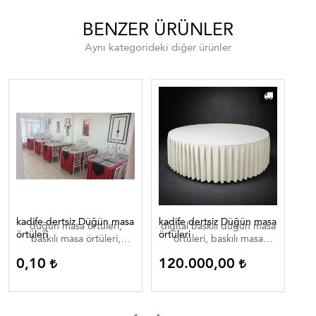
BENZER ÜRÜNLER
Aynı kategorideki diğer ürünler
kadife dertsiz Düğün masa
kadife dertsiz Düğün masa
Dij
düğün masa örtüleri,
digital baskılı düğün masa
di
örtüleri
örtüleri
baskılı masa örtüleri,
örtüleri, baskılı masa
düğün masa örtüleri ,
örtüleri, düğün masa
0,10
120.000,00
0
düğün masa örtüleri
örtüleri , düğün masa
düğün masa ortuleri
örtüleri düğün masa
ortuleri