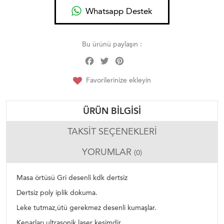
Whatsapp Destek
Bu ürünü paylaşın :
Facebook
Twitter
Pinterest
Share
Favorilerinize ekleyin
ÜRÜN BILGISI
TAKSIT SEÇENEKLERI
YORUMLAR
(0)
Masa örtüsü Gri desenli kdk dertsiz
Dertsiz poly iplik dokuma.
Leke tutmaz,ütü gerekmez desenli kumaşlar.
Kenarları ultrasonik laser kesimdir.