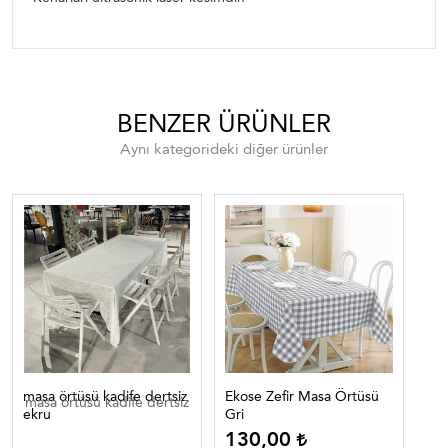
BENZER ÜRÜNLER
Aynı kategorideki diğer ürünler
masa örtüsü kadife dertsiz
Ekose Zefir Masa Örtüsü
Eko
masa örtüsü kadife dertsiz
ekru
Gri
Lac
130,00
1