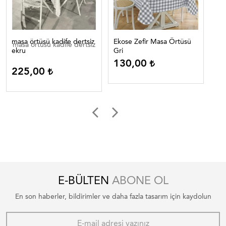
masa örtüsü kadife dertsiz
Ekose Zefir Masa Örtüsü
Eko
masa örtüsü kadife dertsiz
ekru
Gri
Lac
130,00
1
225,00
E-BÜLTEN
ABONE OL
En son haberler, bildirimler ve daha fazla tasarım için kaydolun