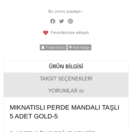
Bu ürünü paylaşın :
Facebook
Twitter
Pinterest
Share
Favorilerinize ekleyin
Fırsat Ürünü
Hızlı Kargo
ÜRÜN BILGISI
TAKSIT SEÇENEKLERI
YORUMLAR
(0)
MIKNATISLI PERDE MANDALI TAŞLI
5 ADET GOLD-5