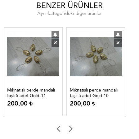
BENZER ÜRÜNLER
Aynı kategorideki diğer ürünler
Mıknatıslı perde mandalı
Mıknatıslı perde mandalı
Mık
taşlı 5 adet Gold-11
taşlı 5 adet Gold-10
taş
200,00
200,00
2