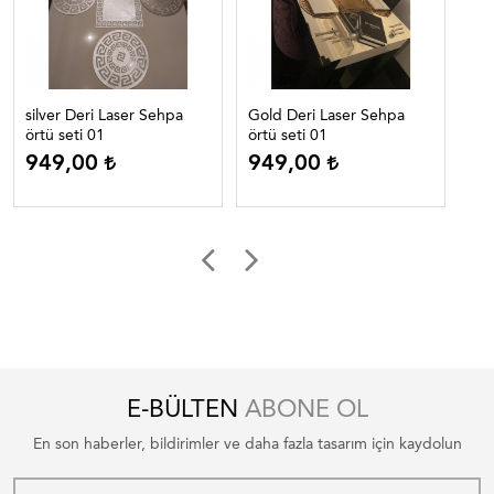
silver Deri Laser Sehpa
Gold Deri Laser Sehpa
Gü
örtü seti 01
örtü seti 01
ört
949,00
949,00
9
E-BÜLTEN
ABONE OL
En son haberler, bildirimler ve daha fazla tasarım için kaydolun