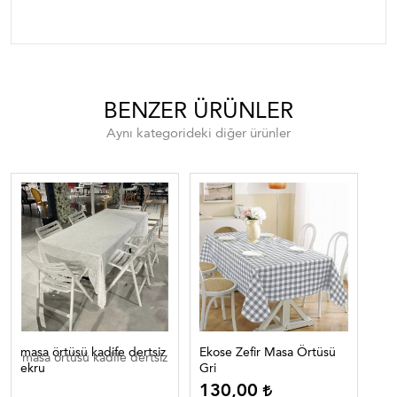
BENZER ÜRÜNLER
Aynı kategorideki diğer ürünler
masa örtüsü kadife dertsiz
Ekose Zefir Masa Örtüsü
Eko
masa örtüsü kadife dertsiz
ekru
Gri
Lac
130,00
1