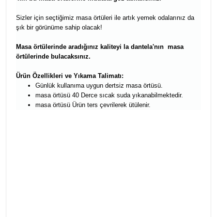
Sizler için seçtiğimiz masa örtüleri ile artık yemek odalarınız da
şık bir görünüme sahip olacak!
Masa örtülerinde aradığınız kaliteyi la dantela'nın masa
örtülerinde bulacaksınız.
Ürün Özellikleri ve Yıkama Talimatı:
Günlük kullanıma uygun dertsiz masa örtüsü.
masa örtüsü 40 Derce sıcak suda yıkanabilmektedir.
masa örtüsü Ürün ters çevrilerek ütülenir.
masa örtüsü yemek sofra takımı,yemekteyiz masa örtüsü,dertsiz masa
örtüleri,dertsiz kumaşlar, dertsiz yemek örtüleri,leke tutmaz masa örtüsü,leke
tutmaz masa örtüleri,dertsiz kumaş örtüler , çeyiz, çeyizlik masa örtüsü , leke
tutmaz masa örtüsü , Toptan masa örtüleri ,perakende mas örtüsü , ucuz
masa örtüleri ,Simli masa örtüsü ,simli masa örtüleri
masa örtüsü yemek sofra takımı,yemekteyiz masa örtüsü,dertsiz masa
örtüleri,dertsiz kumaşlar, dertsiz yemek örtüleri,leke tutmaz masa örtüsü,leke
tutmaz masa örtüleri,dertsiz kumaş örtüler , çeyiz, çeyizlik masa örtüsü , leke
tutmaz masa örtüsü , Toptan masa örtüleri ,perakende mas örtüsü , ucuz
masa örtüleri ,Simli masa örtüsü ,simli masa örtüleri