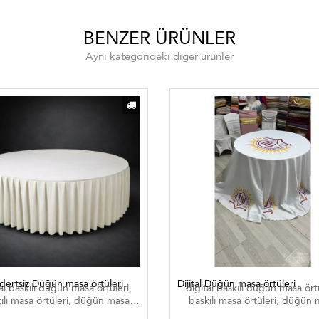
BENZER ÜRÜNLER
Aynı kategorideki diğer ürünler
 dertsiz Düğün masa örtüleri
Dijital Düğün masa örtüleri
al baskılı düğün masa örtüleri,
digital baskılı düğün masa örtü
ılı masa örtüleri, düğün masa
baskılı masa örtüleri, düğün
eri , düğün masa örtüleri düğün
örtüleri , düğün masa örtüleri