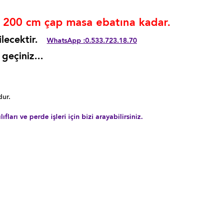
r. 200 cm çap masa ebatına kadar.
rilecektir.
WhatsApp :0.533.723.18.70
eçiniz...
dur.
ları ve perde işleri için bizi arayabilirsiniz.