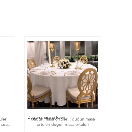
Düğün masa örtüleri
Düğün mas
leri,
düğün masa örtüleri , düğün masa
düğün m
 masa
örtüleri düğün masa ortuleri
örtü
 düğün