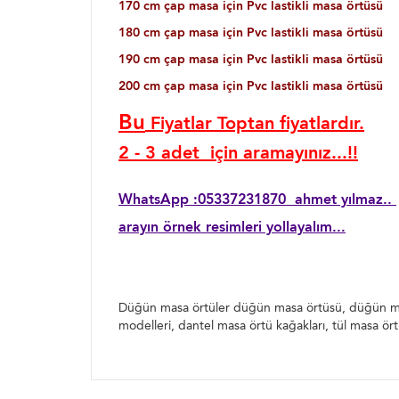
170 cm çap masa için Pvc lastikli masa örtüsü
180 cm çap masa için Pvc lastikli masa örtüsü
190 cm çap masa için Pvc lastikli masa örtüsü
200 cm çap masa için Pvc lastikli masa örtüsü
B
u
Fiyatlar Toptan fiyatlardır.
2 - 3
adet için aramayınız...!!
WhatsApp :05337231870 ahmet yılmaz..
arayın örnek resimleri yollayalım...
Düğün masa örtüler düğün masa örtüsü, düğün masa 
modelleri, dantel masa örtü kağakları, tül masa ö