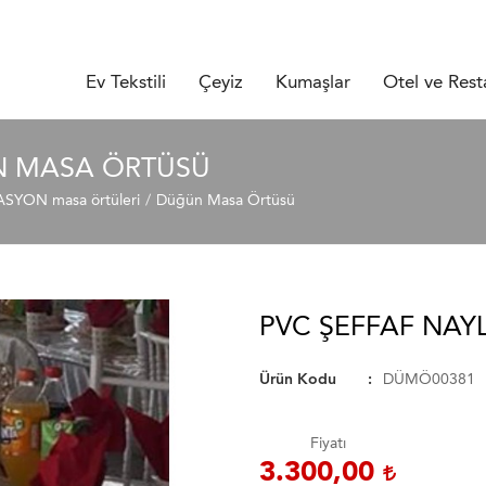
Ev Tekstili
Çeyiz
Kumaşlar
Otel ve Rest
N MASA ÖRTÜSÜ
YON masa örtüleri
Düğün Masa Örtüsü
PVC ŞEFFAF NA
Ürün Kodu
DÜMÖ00381
Fiyatı
3.300,00