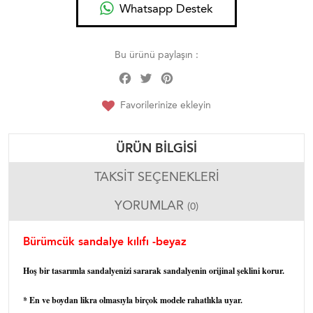
Whatsapp Destek
Bu ürünü paylaşın :
Facebook
Twitter
Pinterest
Share
Favorilerinize ekleyin
ÜRÜN BILGISI
TAKSIT SEÇENEKLERI
YORUMLAR
(0)
Bürümcük sandalye kılıfı -beyaz
Hoş bir tasarımla sandalyenizi sararak sandalyenin orijinal şeklini korur.
* En ve boydan likra olmasıyla birçok modele rahatlıkla uyar.