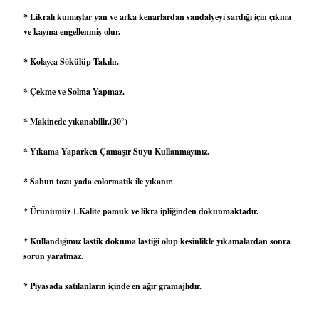
* Likralı kumaşlar yan ve arka kenarlardan sandalyeyi sardığı için çıkma
ve kayma engellenmiş olur.
* Kolayca Sökülüp Takılır.
* Çekme ve Solma Yapmaz.
* Makinede yıkanabilir.(30°)
* Yıkama Yaparken Çamaşır Suyu Kullanmayınız.
* Sabun tozu yada colormatik ile yıkanır.
* Ürünümüz 1.Kalite pamuk ve likra ipliğinden dokunmaktadır.
* Kullandığımız lastik dokuma lastiği olup kesinlikle yıkamalardan sonra
sorun yaratmaz.
* Piyasada satılanların içinde en ağır gramajlıdır.
Sandalye kılıfı, sandalye örtüsü, bürümcük sandalye kılıfları, bürümcük