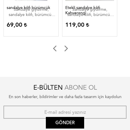
sandalye kılıfı bürümcük
Etekli sandalye kılıfı
Ete
Sandalye giydirme,
Sandalye giydirme,
Kahverengi
sandalye kılıfı, bürümcük
sandalye kılıfı, bürümcük
sa
sandalye kılıfı, bürümcük
sandalye kılıfı, bürümcük
sa
69,00
119,00
1
sandalye giydirme, düğün
sandalye giydirme, düğün
sa
salon sandalye kılıfı, lastikli
salon sandalye kılıfı, lastikli
sal
sandalye kılıfı, lastikli
sandalye kılıfı, lastikli
sandalye giydirme, etekli
sandalye giydirme
sandalye kılıfı, bürümcük
etekli sandalye kılıfı
E-BÜLTEN
ABONE OL
En son haberler, bildirimler ve daha fazla tasarım için kaydolun
GÖNDER