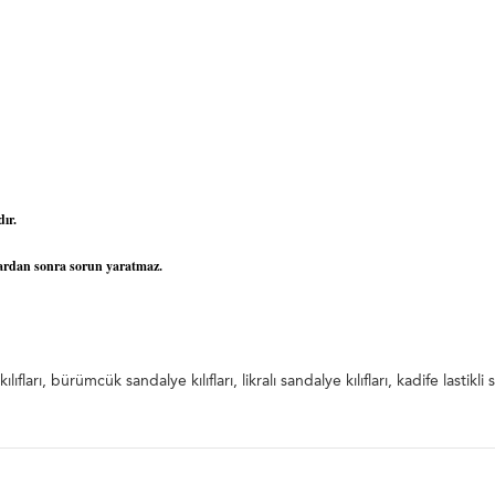
ır.
alardan sonra sorun yaratmaz.
ye örtüsü, bürümcük sandalye kılıfları, bürümcük koltuk örtüleri, bürümcük sandalye k
ıfları, bürümcük sandalye kılıfları, likralı sandalye kılıfları, kadife lastikli s