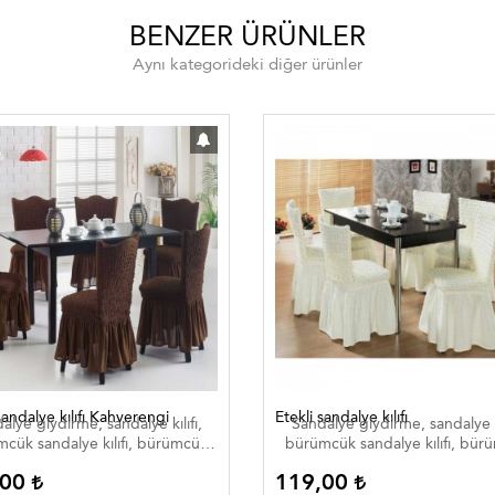
BENZER ÜRÜNLER
Aynı kategorideki diğer ürünler
sandalye kılıfı Kahverengi
Etekli sandalye kılıfı
alye giydirme, sandalye kılıfı,
Sandalye giydirme, sandalye kı
cük sandalye kılıfı, bürümcük
bürümcük sandalye kılıfı, bür
dalye giydirme, düğün salon
sandalye giydirme, düğün s
,00
119,00
ye kılıfı, lastikli sandalye kılıfı,
sandalye kılıfı, lastikli sandalye k