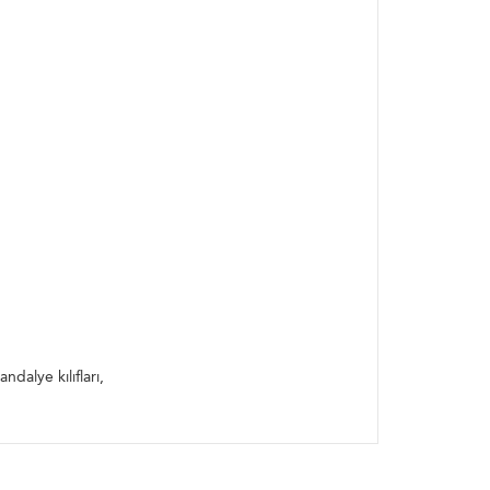
ılıfı, bürümcük örtüler,
andalye kılıfları,