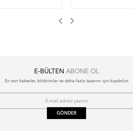
lastikli sandalye giydirme
lastikli sandalye giydirme
E-BÜLTEN
ABONE OL
En son haberler, bildirimler ve daha fazla tasarım için kaydolun
GÖNDER