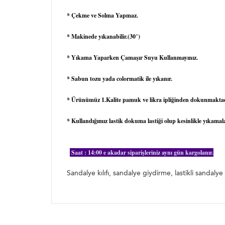
* Çekme ve Solma Yapmaz.
* Makinede yıkanabilir.(30°)
* Yıkama Yaparken Çamaşır Suyu Kullanmayınız.
* Sabun tozu yada colormatik ile yıkanır.
* Ürünümüz 1.Kalite pamuk ve likra ipliğinden dokunmaktad
* Kullandığımız lastik dokuma lastiği olup kesinlikle yıkam
*
Saat : 14:00 e akadar siparişleriniz aynı gün kargolanır.
Sandalye kılıfı, sandal
Sandalye kılıfı, sandalye giydirme, lastikli sandalye kıl