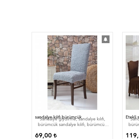
sandalye kılıfı bürümcük
Etekli 
nderi
Sandalye giydirme, sandalye kılıfı,
Sand
bürümcük sandalye kılıfı, bürümcük
bürüm
sandalye giydirme, düğün salon
san
69,00
119
sandalye kılıfı, lastikli sandalye kılıfı,
sandal