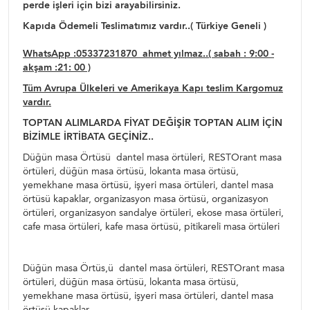
perde işleri için bizi arayabilirsiniz.
Kapıda Ödemeli Teslimatımız vardır..( Türkiye Geneli )
WhatsApp :05337231870 ahmet yılmaz..( sabah : 9:00 -
akşam :21: 00 )
Tüm Avrupa Ülkeleri ve Amerikaya Kapı teslim Kargomuz
vardır.
TOPTAN ALIMLARDA FİYAT DEĞİŞİR TOPTAN ALIM İÇİN
BİZİMLE İRTİBATA GEÇİNİZ..
Düğün masa Örtüsü dantel masa örtüleri, RESTOrant masa
örtüleri, düğün masa örtüsü, lokanta masa örtüsü,
yemekhane masa örtüsü, işyeri masa örtüleri, dantel masa
örtüsü kapaklar, organizasyon masa örtüsü, organizasyon
örtüleri, organizasyon sandalye örtüleri, ekose masa örtüleri,
cafe masa örtüleri, kafe masa örtüsü, pitikareli masa örtüleri
Düğün masa Örtüs,ü dantel masa örtüleri, RESTOrant masa
örtüleri, düğün masa örtüsü, lokanta masa örtüsü,
yemekhane masa örtüsü, işyeri masa örtüleri, dantel masa
örtüsü kapaklar