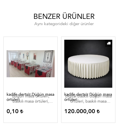
BENZER ÜRÜNLER
Aynı kategorideki diğer ürünler
kadife dertsiz Düğün masa
kadife dertsiz Düğün masa
Dij
düğün masa örtüleri,
digital baskılı düğün masa
di
örtüleri
örtüleri
baskılı masa örtüleri,
örtüleri, baskılı masa
düğün masa örtüleri ,
örtüleri, düğün masa
0,10
120.000,00
0
düğün masa örtüleri
örtüleri , düğün masa
düğün masa ortuleri
örtüleri düğün masa
ortuleri