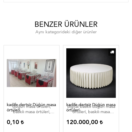
BENZER ÜRÜNLER
Aynı kategorideki diğer ürünler
kadife dertsiz Düğün masa
kadife dertsiz Düğün masa
Dij
düğün masa örtüleri,
digital baskılı düğün masa
di
örtüleri
örtüleri
baskılı masa örtüleri,
örtüleri, baskılı masa
düğün masa örtüleri ,
örtüleri, düğün masa
0,10
120.000,00
0
düğün masa örtüleri
örtüleri , düğün masa
düğün masa ortuleri
örtüleri düğün masa