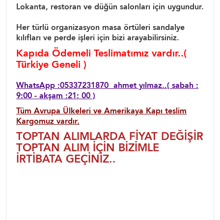
Lokanta, restoran ve düğün salonları için uygundur.
Her türlü organizasyon masa örtüleri sandalye
kılıfları ve perde işleri için bizi arayabilirsiniz.
Kapıda Ödemeli Teslimatımız vardır..(
Türkiye Geneli )
WhatsApp :05337231870 ahmet yılmaz..( sabah :
9:00 - akşam :21: 00 )
Tüm Avrupa Ülkeleri ve Amerikaya Kapı teslim
Kargomuz vardır.
TOPTAN ALIMLARDA FİYAT DEĞİŞİR
TOPTAN ALIM İÇİN BİZİMLE
İRTİBATA GEÇİNİZ..
Düğün masa Örtüsü dantel masa örtüleri, RESTOrant masa
örtüleri, düğün masa örtüsü, lokanta masa örtüsü,
yemekhane masa örtüsü, işyeri masa örtüleri, dantel masa
örtüsü kapaklar, organizasyon masa örtüsü, organizasyon
örtüleri, organizasyon sandalye örtüleri, ekose masa örtüleri,