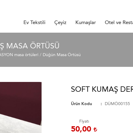
Ev Tekstili
Çeyiz
Kumaşlar
Otel ve Rest
AŞ MASA ÖRTÜSÜ
YON masa örtüleri
Düğün Masa Örtüsü
SOFT KUMAŞ DE
Ürün Kodu
DÜMÖ00155
Fiyatı
50,00