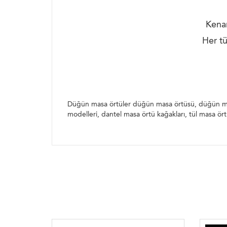
Kenar
Her tü
Düğün masa örtüler düğün masa örtüsü, düğün masa 
modelleri, dantel masa örtü kağakları, tül masa ö