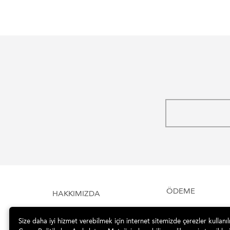
ÖDEME
HAKKIMIZDA
Size daha iyi hizmet verebilmek için internet sitemizde çerezler kullanı