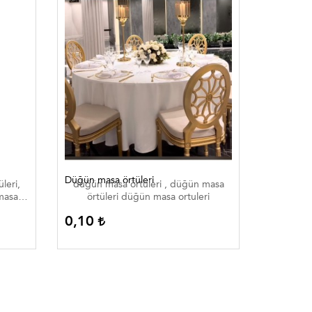
Düğün masa örtüleri
Düğün mas
leri,
düğün masa örtüleri , düğün masa
düğün m
 masa
örtüleri düğün masa ortuleri
örtü
 düğün
0,10
0,10