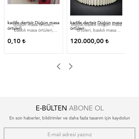
kadife dertsiz Düğün masa
kadife dertsiz Düğün masa
Dij
düğün masa örtüleri,
digital baskılı düğün masa
di
örtüleri
örtüleri
baskılı masa örtüleri,
örtüleri, baskılı masa
düğün masa örtüleri ,
örtüleri, düğün masa
0,10
120.000,00
0
düğün masa örtüleri
örtüleri , düğün masa
düğün masa ortuleri
örtüleri düğün masa
ortuleri
E-BÜLTEN
ABONE OL
En son haberler, bildirimler ve daha fazla tasarım için kaydolun