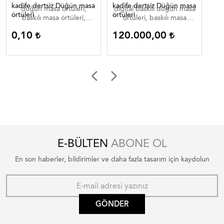
kadife dertsiz Düğün masa
kadife dertsiz Düğün masa
Dij
düğün masa örtüleri,
digital baskılı düğün masa
di
örtüleri
örtüleri
baskılı masa örtüleri,
örtüleri, baskılı masa
düğün masa örtüleri ,
örtüleri, düğün masa
0,10
120.000,00
0
düğün masa örtüleri
örtüleri , düğün masa
düğün masa ortuleri
örtüleri düğün masa
ortuleri
E-BÜLTEN
ABONE OL
En son haberler, bildirimler ve daha fazla tasarım için kaydolun
GÖNDER