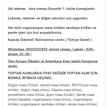
ütü istemez . leke tutmaz.Garantili 1. kalite kumaşlardır.
Lokanta, restoran ve düğün salonları için uygundur.
Her türlü organizasyon masa örtüleri sandalye kılıfları ve
perde işleri için bizi arayabilirsiniz.
Kapıda Ödemeli Teslimatımız vardır..( Türkiye Geneli )
WhatsApp :05337231870 ahmet yılmaz..( sabah : 9:00 -
akşam :21: 00 )
Tüm Avrupa Ülkeleri ve Amerikaya Kapı teslim Kargomuz
vardır.
TOPTAN ALIMLARDA FİYAT DEĞİŞİR TOPTAN ALIM İÇİN
BİZİMLE İRTİBATA GEÇİNİZ..
Düğün masa Örtüsü dantel masa örtüleri, RESTOrant masa
örtüleri, düğün masa örtüsü, lokanta masa örtüsü,
yemekhane masa örtüsü, işyeri masa örtüleri, dantel masa
örtüsü kapaklar, organizasyon masa örtüsü, organizasyon
örtüleri, organizasyon sandalye örtüleri, ekose masa örtüleri,