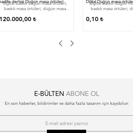
 dertsiz Düğün masa örtüleri
Dijital Düğün masa örtüleri
al baskılı düğün masa örtüleri,
digital baskılı düğün masa örtü
ılı masa örtüleri, düğün masa
baskılı masa örtüleri, düğün
eri , düğün masa örtüleri düğün
örtüleri , düğün masa örtüleri
.000,00
0,10
masa ortuleri
masa ortuleri
E-BÜLTEN
ABONE OL
En son haberler, bildirimler ve daha fazla tasarım için kaydolun