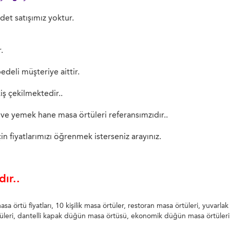
det satışımız yoktur.
.
deli müşteriye aittir.
kiş çekilmektedir..
ve yemek hane masa örtüleri referansımzıdır..
in fiyatlarımızı öğrenmek isterseniz arayınız.
ır..
örtü fiyatları, 10 kişilik masa örtüler, restoran masa örtüleri, yuvarl
rtüleri, dantelli kapak düğün masa örtüsü, ekonomik düğün masa örtüleri