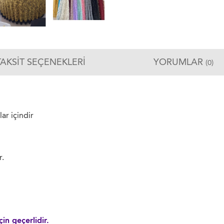
TAKSIT SEÇENEKLERI
YORUMLAR
(0)
r içindir
r.
in geçerlidir.