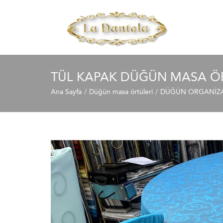
TÜL KAPAK DÜĞÜN MASA Ö
Ana Sayfa
Düğün masa örtüleri
DÜĞÜN ORGANİZAS