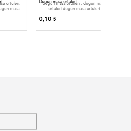
Düğün masa örtüleri
Düğün mas
leri,
düğün masa örtüleri , düğün masa
düğün m
 masa
örtüleri düğün masa ortuleri
örtü
 düğün
0,10
0,10