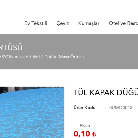
Ev Tekstili
Çeyiz
Kumaşlar
Otel ve Rest
RTÜSÜ
YON masa örtüleri
Düğün Masa Örtüsü
TÜL KAPAK DÜĞ
Ürün Kodu
DÜMÖ0043
Fiyatı
0,10