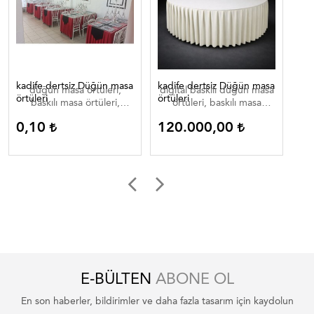
kadife dertsiz Düğün masa
kadife dertsiz Düğün masa
Dij
düğün masa örtüleri,
digital baskılı düğün masa
di
örtüleri
örtüleri
baskılı masa örtüleri,
örtüleri, baskılı masa
düğün masa örtüleri ,
örtüleri, düğün masa
0,10
120.000,00
0
düğün masa örtüleri
örtüleri , düğün masa
düğün masa ortuleri
örtüleri düğün masa
ortuleri
E-BÜLTEN
ABONE OL
En son haberler, bildirimler ve daha fazla tasarım için kaydolun