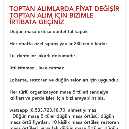
TOPTAN ALIMLARDA FİYAT DEĞİŞİR
TOPTAN ALIM İÇİN BİZİMLE
İRTİBATA GEÇİNİZ
Düğün masa örtüsü dantel tül kapak
Her ebatta özel sipariş yapılır.280 cm e kadar.
Tül danteller jakarlı dokumadır.,
ütü istemez . leke tutmaz.
Lokanta, restoran ve düğün salonları için uygundur.
Her türlü organizasyon masa örtüleri sandalye
kılıfları ve perde işleri için bizi arayabilirsiniz.
watsapp :0.533.723.18.70 ahmet yılmaz
Düğün masa örtüler düğün masa örtüsü, düğün
masa örtü fiyatları, 10 kişilik masa örtüler, restoran
masa örtüleri, yuvarlak düğün masa örtüler, düğün