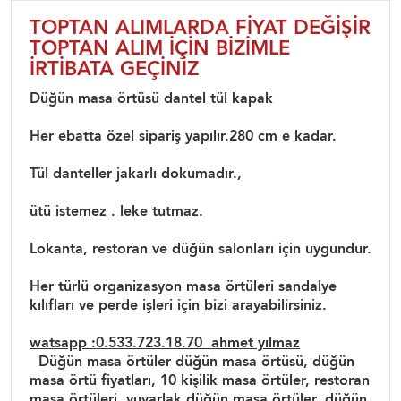
TOPTAN ALIMLARDA FİYAT DEĞİŞİR
TOPTAN ALIM İÇİN BİZİMLE
İRTİBATA GEÇİNİZ
Düğün masa örtüsü dantel tül kapak
Her ebatta özel sipariş yapılır.280 cm e kadar.
Tül danteller jakarlı dokumadır.,
ütü istemez . leke tutmaz.
Lokanta, restoran ve düğün salonları için uygundur.
Her türlü organizasyon masa örtüleri sandalye
kılıfları ve perde işleri için bizi arayabilirsiniz.
watsapp :0.533.723.18.70 ahmet yılmaz
Düğün masa örtüler düğün masa örtüsü, düğün
masa örtü fiyatları, 10 kişilik masa örtüler, restoran
masa örtüleri, yuvarlak düğün masa örtüler, düğün