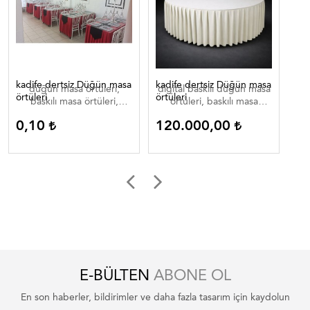
kadife dertsiz Düğün masa
kadife dertsiz Düğün masa
Dij
düğün masa örtüleri,
digital baskılı düğün masa
di
örtüleri
örtüleri
baskılı masa örtüleri,
örtüleri, baskılı masa
düğün masa örtüleri ,
örtüleri, düğün masa
0,10
120.000,00
0
düğün masa örtüleri
örtüleri , düğün masa
düğün masa ortuleri
örtüleri düğün masa
ortuleri
E-BÜLTEN
ABONE OL
En son haberler, bildirimler ve daha fazla tasarım için kaydolun