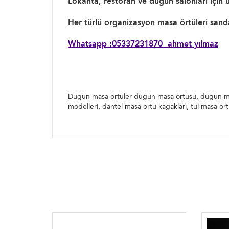
Lokanta, restoran ve düğün salonları için 
Her türlü organizasyon masa örtüleri sandalye
Whatsapp :05337231870 ahmet yılmaz
Düğün masa örtüler düğün masa örtüsü, düğ
düğün masa örtüsü modelleri, dantel masa
Düğün masa örtüler düğün masa örtüsü, düğün masa 
modelleri, dantel masa örtü kağakları, tül masa ö