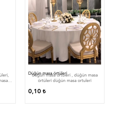
Düğün masa örtüleri
Düğün mas
leri,
düğün masa örtüleri , düğün masa
düğün m
 masa
örtüleri düğün masa ortuleri
örtü
 düğün
0,10
0,10