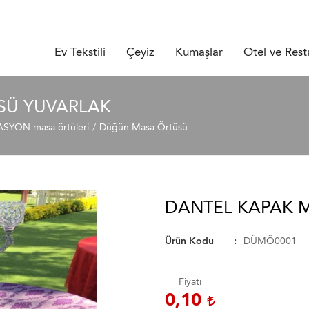
Ev Tekstili
Çeyiz
Kumaşlar
Otel ve Rest
SÜ YUVARLAK
YON masa örtüleri
Düğün Masa Örtüsü
DANTEL KAPAK 
Ürün Kodu
DÜMÖ0001
Fiyatı
0,10