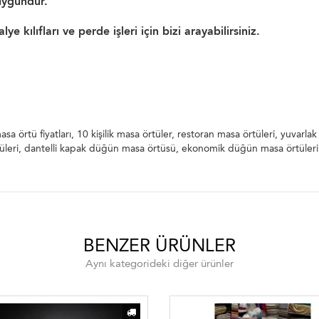
uygundur.
 kılıfları ve perde işleri için bizi arayabilirsiniz.
ün masa örtü fiyatları, 10 kişilik masa örtüler, restoran m
 örtü kağakları, tül masa örtüleri, dantelli kapak düğün m
örtü fiyatları, 10 kişilik masa örtüler, restoran masa örtüleri, yuvarl
rtüleri, dantelli kapak düğün masa örtüsü, ekonomik düğün masa örtüleri
BENZER ÜRÜNLER
Aynı kategorideki diğer ürünler