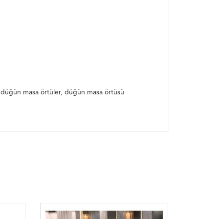
asa örtüleri, yuvarlak düğün masa örtüler,
asa örtüsü, ekonomik düğün masa örtüleri
ak düğün masa örtüler, düğün masa örtüsü