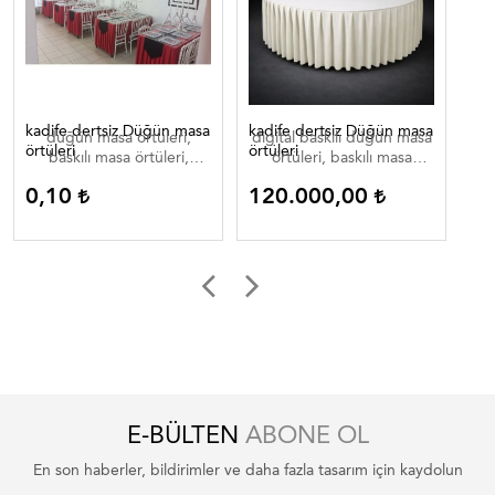
kadife dertsiz Düğün masa
kadife dertsiz Düğün masa
Dij
düğün masa örtüleri,
digital baskılı düğün masa
di
örtüleri
örtüleri
baskılı masa örtüleri,
örtüleri, baskılı masa
düğün masa örtüleri ,
örtüleri, düğün masa
0,10
120.000,00
0
düğün masa örtüleri
örtüleri , düğün masa
düğün masa ortuleri
örtüleri düğün masa
ortuleri
E-BÜLTEN
ABONE OL
En son haberler, bildirimler ve daha fazla tasarım için kaydolun