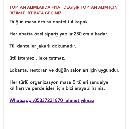
TOPTAN ALIMLARDA FİYAT DEĞİŞİR TOPTAN ALIM İÇİN
BİZİMLE İRTİBATA GEÇİNİZ
Düğün masa örtüsü dantel tül kapak
Her ebatta özel sipariş yapılır.280 cm e kadar.
Tül danteller jakarlı dokumadır.,
ütü istemez . leke tutmaz.
Lokanta, restoran ve düğün salonları için uygundur.
Her türlü organizasyon masa örtüleri sandalye
kılıfları ve perde işleri için bizi arayabilirsiniz.
Whatsapp :05337231870 ahmet yılmaz
Düğün masa örtüler düğün masa örtüsü, düğün
masa örtü fiyatları, 10 kişilik masa örtüler, restoran
masa örtüleri, yuvarlak düğün masa örtüler, düğün