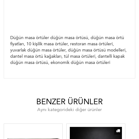
masa örtü fiyatları, 10 kişilik masa örtüler, restoran
masa örtüleri, yuvarlak düğün masa örtüler, düğün
masa örtüsü modelleri, dantel masa örtü kağakları,
tül masa örtüleri, dantelli kapak düğün masa
örtüsü, ekonomik düğün masa örtüleri
Düğün masa örtüler düğün masa örtüsü, düğün masa örtü
fiyatları, 10 kişilik masa örtüler, restoran masa örtüleri,
yuvarlak düğün masa örtüler, düğün masa örtüsü modelleri,
dantel masa örtü kağakları, tül masa örtüleri, dantelli kapak
düğün masa örtüsü, ekonomik düğün masa örtüleri
BENZER ÜRÜNLER
Aynı kategorideki diğer ürünler