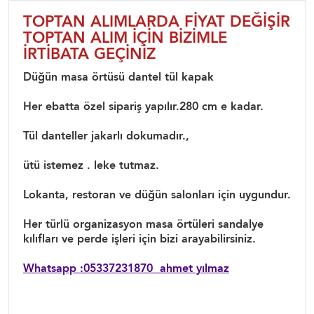
TOPTAN ALIMLARDA FİYAT DEĞİŞİR
TOPTAN ALIM İÇİN BİZİMLE
İRTİBATA GEÇİNİZ
Düğün masa örtüsü dantel tül kapak
Her ebatta özel sipariş yapılır.280 cm e kadar.
Tül danteller jakarlı dokumadır.,
ütü istemez . leke tutmaz.
Lokanta, restoran ve düğün salonları için uygundur.
Her türlü organizasyon masa örtüleri sandalye
kılıfları ve perde işleri için bizi arayabilirsiniz.
Whatsapp :05337231870 ahmet yılmaz
Düğün masa örtüler düğün masa örtüsü, düğün