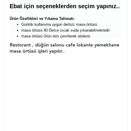
Ebat için seçeneklerden seçim yapınız..
Ürün Özellikleri ve Yıkama Talimatı:
Günlük kullanıma uygun dertsiz masa örtüsü.
masa örtüsü 40 Derce sıcak suda yıkanabilmektedir.
masa örtüsü Ürün ters çevrilerek ütülenir.
Restorant , düğün salonu cafe lokanta yemekhane
masa örtüsü işleri yapılır..
masa örtüsü yemek sofra takımı,yemekteyiz masa örtüsü,dertsiz masa
örtüleri,dertsiz kumaşlar, dertsiz yemek örtüleri,leke tutmaz masa örtüsü,leke
tutmaz masa örtüleri,dertsiz kumaş örtüler , çeyiz, çeyizlik masa örtüsü , leke
tutmaz masa örtüsü , Toptan masa örtüleri ,perakende mas örtüsü , ucuz
masa örtüleri ,Simli masa örtüsü ,simli masa örtüleri
masa örtüsü yemek sofra takımı,yemekteyiz masa örtüsü,dertsiz masa
örtüleri,dertsiz kumaşlar, dertsiz yemek örtüleri,leke tutmaz masa örtüsü,leke
tutmaz masa örtüleri,dertsiz kumaş örtüler , çeyiz, çeyizlik masa örtüsü , leke
tutmaz masa örtüsü , Toptan masa örtüleri ,perakende mas örtüsü , ucuz
masa örtüleri ,Simli masa örtüsü ,simli masa örtüleri