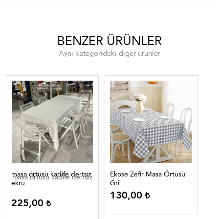
BENZER ÜRÜNLER
Aynı kategorideki diğer ürünler
masa örtüsü kadife dertsiz
Ekose Zefir Masa Örtüsü
Eko
masa örtüsü kadife dertsiz
ekru
Gri
Lac
130,00
1
225,00