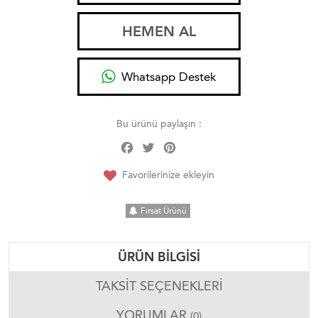
HEMEN AL
Whatsapp Destek
Bu ürünü paylaşın :
Facebook
Twitter
Pinterest
Share
Favorilerinize ekleyin
Fırsat Ürünü
ÜRÜN BILGISI
TAKSIT SEÇENEKLERI
YORUMLAR
(0)