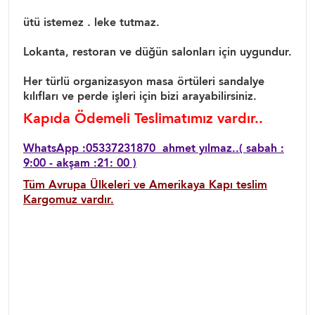
ütü istemez . leke tutmaz.
Lokanta, restoran ve düğün salonları için uygundur.
Her türlü organizasyon masa örtüleri sandalye
kılıfları ve perde işleri için bizi arayabilirsiniz.
Kapıda Ödemeli Teslimatımız vardır..
WhatsApp :05337231870 ahmet yılmaz..( sabah :
9:00 - akşam :21: 00 )
Tüm Avrupa Ülkeleri ve Amerikaya Kapı teslim
Kargomuz vardır.
Düğün masa örtüler düğün masa örtüsü, düğün
masa örtü fiyatları, 10 kişilik masa örtüler, restoran
masa örtüleri, yuvarlak düğün masa örtüler, düğün
masa örtüsü modelleri, dantel masa örtü kağakları,
tül masa örtüleri, dantelli kapak düğün masa