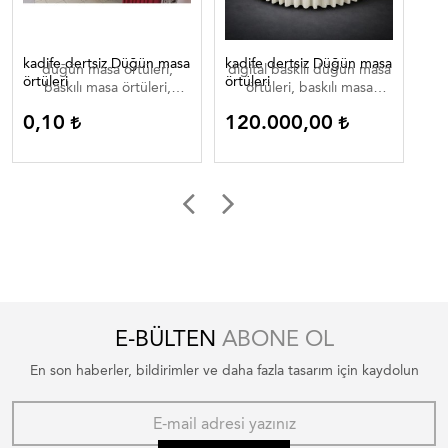
kadife dertsiz Düğün masa
kadife dertsiz Düğün masa
Dij
düğün masa örtüleri,
digital baskılı düğün masa
di
örtüleri
örtüleri
baskılı masa örtüleri,
örtüleri, baskılı masa
düğün masa örtüleri ,
örtüleri, düğün masa
0,10
120.000,00
0
düğün masa örtüleri
örtüleri , düğün masa
düğün masa ortuleri
örtüleri düğün masa
ortuleri
E-BÜLTEN
ABONE OL
En son haberler, bildirimler ve daha fazla tasarım için kaydolun