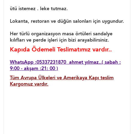
ütü istemez . leke tutmaz.
Lokanta, restoran ve düğün salonları için uygundur.
Her türlü organizasyon masa örtüleri sandalye
kılıfları ve perde işleri için bizi arayabilirsiniz.
Kapıda Ödemeli Teslimatımız vardır..
WhatsApp :05337231870 ahmet yılmaz..( sabah :
9:00 - akşam :21: 00 )
Tüm Avrupa Ülkeleri ve Amerikaya Kapı teslim
Kargomuz vardır.
Düğün masa örtüler düğün masa örtüsü, düğün
masa örtü fiyatları, 10 kişilik masa örtüler, restoran
masa örtüleri, yuvarlak düğün masa örtüler, düğün
masa örtüsü modelleri, dantel masa örtü kağakları,
tül masa örtüleri, dantelli kapak düğün masa
örtüsü, ekonomik düğün masa örtüleri