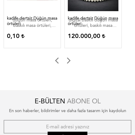
kadife dertsiz Düğün masa
kadife dertsiz Düğün masa
Dij
düğün masa örtüleri,
digital baskılı düğün masa
di
örtüleri
örtüleri
baskılı masa örtüleri,
örtüleri, baskılı masa
düğün masa örtüleri ,
örtüleri, düğün masa
0,10
120.000,00
0
düğün masa örtüleri
örtüleri , düğün masa
düğün masa ortuleri
örtüleri düğün masa
ortuleri
E-BÜLTEN
ABONE OL
En son haberler, bildirimler ve daha fazla tasarım için kaydolun