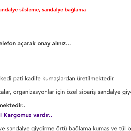
sandalye süsleme, sandalye bağlama
efon açarak onay alınız...
ya kedi pati kadife kumaşlardan üretilmektedir.
lar, organizasyonlar için özel sipariş sandalye giyd
ektedir..
i Kargomuz vardır..
ve sandalye giydirme örtü bağlama kumaş ve tül ba