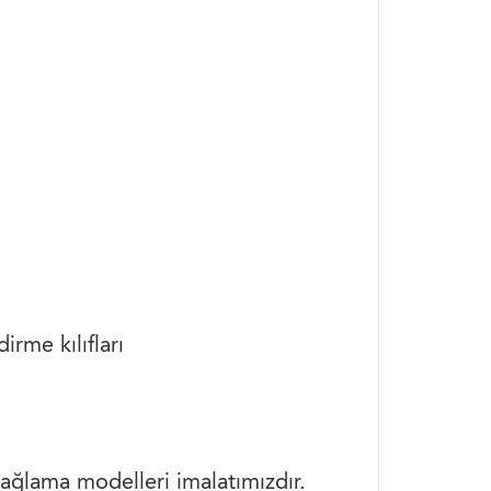
irme kılıfları
ğlama modelleri imalatımızdır.