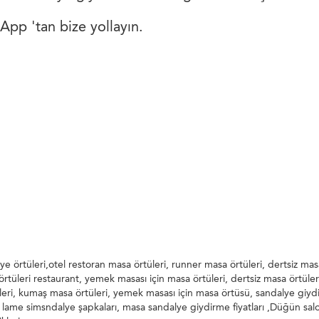
pp 'tan bize yollayın.
ye örtüleri,otel restoran masa örtüleri, runner masa örtüleri, dertsiz ma
örtüleri restaurant, yemek masası için masa örtüleri, dertsiz masa örtüleri
eri, kumaş masa örtüleri, yemek masası için masa örtüsü, sandalye giydi
 lame simsndalye şapkaları, masa sandalye giydirme fiyatları ,Düğün sal