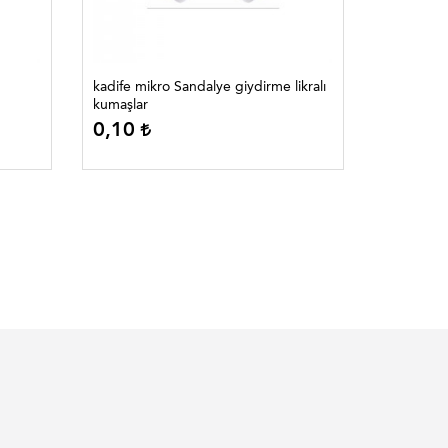
kadife mikro Sandalye giydirme likralı
kadife mi
kumaşlar
çift likral
0,10
0,10