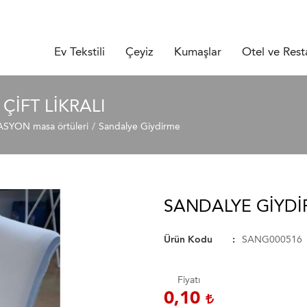
Ev Tekstili
Çeyiz
Kumaşlar
Otel ve Rest
ÇIFT LIKRALI
YON masa örtüleri
Sandalye Giydirme
SANDALYE GIYDIR
Ürün Kodu
SANG000516
Fiyatı
0,10