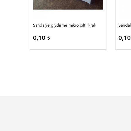
t likralı
Sandalye giydirme mikro çift likralı
0,10
0,1