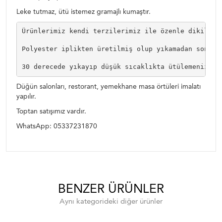
Leke tutmaz, ütü istemez gramajlı kumaştır.
Ürünlerimiz kendi terzilerimiz ile özenle dikilip k
Polyester iplikten üretilmiş olup yıkamadan sonra ç
30 derecede yıkayıp düşük sıcaklıkta ütülemenizi t
Düğün salonları, restorant, yemekhane masa örtüleri imalatı
yapılır.
Toptan satışımız vardır.
WhatsApp: 05337231870
BENZER ÜRÜNLER
Aynı kategorideki diğer ürünler