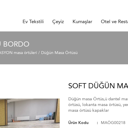
Ev Tekstili
Çeyiz
Kumaşlar
Otel ve Rest
Ü BORDO
YON masa örtüleri
Düğün Masa Örtüsü
SOFT DÜĞÜN MA
Düğün masa Örtüs,ü dantel mas
örtüsü, lokanta masa örtüsü, ye
masa örtüsü kapaklar
Ürün Kodu
MAÖG00218