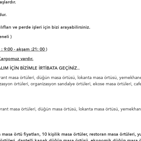
aşlardır.
dur.
ları ve perde işleri için bizi arayabilirsiniz.
neli )
9:00 - akşam :21: 00 )
Kargomuz vardır.
M İÇİN BİZİMLE İRTİBATA GEÇİNİZ..
t masa örtüleri, düğün masa örtüsü, lokanta masa örtüsü, yemekhane m
syon örtüleri, organizasyon sandalye örtüleri, ekose masa örtüleri, cafe
nt masa örtüleri, düğün masa örtüsü, lokanta masa örtüsü, yemekhane 
a örtü fiyatları, 10 kişilik masa örtüler, restoran masa örtüleri, 
a örtüleri, dantelli kapak düğün masa örtüsü, ekonomik düğün masa ö