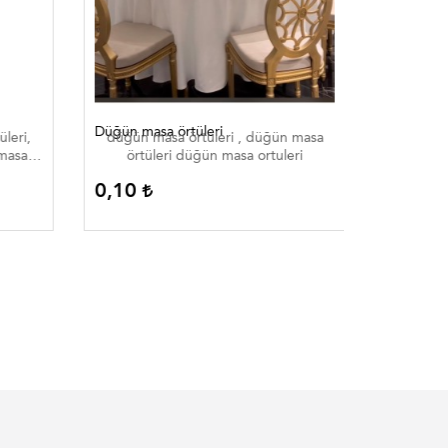
Düğün masa örtüleri
Düğün mas
leri,
düğün masa örtüleri , düğün masa
düğün m
 masa
örtüleri düğün masa ortuleri
örtü
 düğün
0,10
0,10