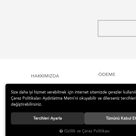
ÖDEME
HAKKIMIZDA
Size daha iyi hizmet verebilmek için internet sitemizde çerezler kullanı
Çerez Politikaları Aydınlatma Metni’ni okuyabilir ve dilerseniz tercihleri
değiştirebilirsiniz.
Tercihleri Ayarla
Tümünü Kabul E
Gizlilik ve Çerez Politikası