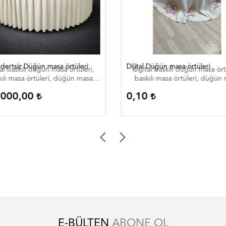
 dertsiz Düğün masa örtüleri
Dijital Düğün masa örtüleri
al baskılı düğün masa örtüleri,
digital baskılı düğün masa örtü
ılı masa örtüleri, düğün masa
baskılı masa örtüleri, düğün
eri , düğün masa örtüleri düğün
örtüleri , düğün masa örtüleri
.000,00
0,10
masa ortuleri
masa ortuleri
E-BÜLTEN
ABONE OL