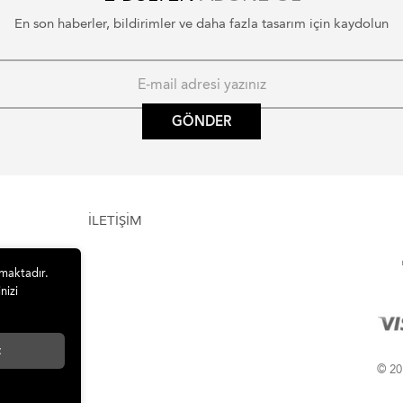
En son haberler, bildirimler ve daha fazla tasarım için kaydolun
GÖNDER
İLETİŞİM
lmaktadır.
nizi
t
© 201