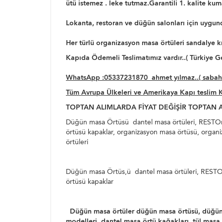
ütü istemez . leke tutmaz.Garantili 1. kalite kum
Lokanta, restoran ve düğün salonları için uygun
Her türlü organizasyon masa örtüleri sandalye kılıf
Kapıda Ödemeli Teslimatımız vardır..( Türkiye Ge
WhatsApp :05337231870 ahmet yılmaz..( sabah : 
Tüm Avrupa Ülkeleri ve Amerikaya Kapı teslim 
TOPTAN ALIMLARDA FİYAT DEĞİŞİR TOPTAN ALI
Düğün masa Örtüsü dantel masa örtüleri, RESTOran
örtüsü kapaklar, organizasyon masa örtüsü, organiza
örtüleri
Düğün masa Örtüs,ü dantel masa örtüleri, RESTOra
örtüsü kapaklar
Düğün masa örtüler düğün masa örtüsü, düğün mas
modelleri, dantel masa örtü kağakları, tül mas