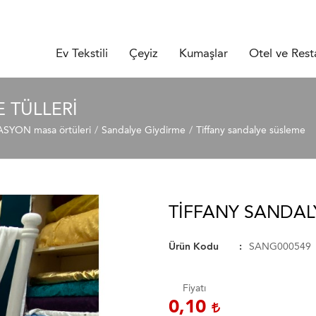
Ev Tekstili
Çeyiz
Kumaşlar
Otel ve Rest
 TÜLLERI
YON masa örtüleri
Sandalye Giydirme
Tiffany sandalye süsleme
TIFFANY SANDAL
Ürün Kodu
SANG000549
Fiyatı
0,10