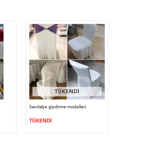
TÜKENDI
TÜKENDI
Sandalye giydirme modelleri
Sandalye k
1,00
TÜKENDİ