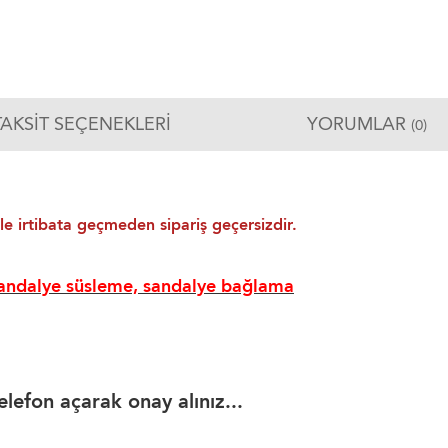
TAKSIT SEÇENEKLERI
YORUMLAR
(0)
le irtibata geçmeden sipariş geçersizdir.
sandalye süsleme, sandalye bağlama
efon açarak onay alınız...