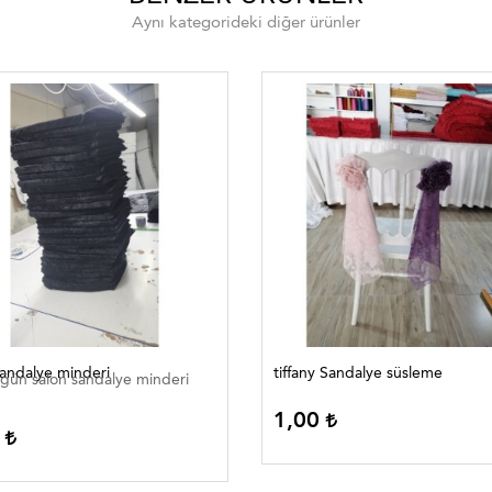
Aynı kategorideki diğer ürünler
sandalye minderi
tiffany Sandalye süsleme
ğün salon sandalye minderi
1,00
0