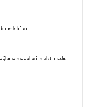
irme kılıfları
ğlama modelleri imalatımızdır.