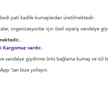
ya kedi pati kadife kumaşlardan üretilmektedir.
lar, organizasyonlar için özel sipariş sandalye giyd
ektedir..
i Kargomuz vardır..
ve sandalye giydirme örtü bağlama kumaş ve tül ba
pp 'tan bize yollayın.