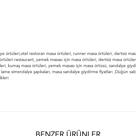
ye örtüleri,otel restoran masa örtüleri, runner masa örtüleri, dertsiz ma
örtüleri restaurant, yemek masası için masa örtüleri, dertsiz masa örtüleri
eri, kumaş masa örtüleri, yemek masası için masa örtüsü, sandalye giydi
 lame simsndalye şapkaları, masa sandalye giydirme fiyatları ,Düğün sal
kleri
BENZER ÜRÜNLER