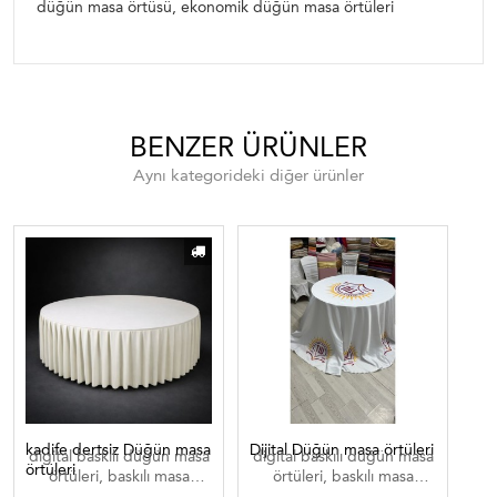
düğün masa örtüsü, ekonomik düğün masa örtüleri
BENZER ÜRÜNLER
Aynı kategorideki diğer ürünler
kadife dertsiz Düğün masa
Dijital Düğün masa örtüleri
Düğ
digital baskılı düğün masa
digital baskılı düğün masa
örtüleri
örtüleri, baskılı masa
örtüleri, baskılı masa
örtüleri, düğün masa
örtüleri, düğün masa