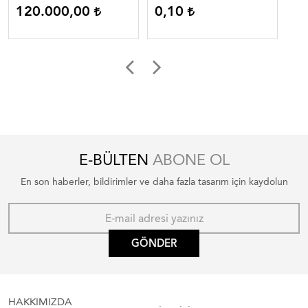
120.000,00
0,10
0
örtüleri , düğün masa
örtüleri , düğün masa
örtüleri düğün masa
örtüleri düğün masa
ortuleri
ortuleri
E-BÜLTEN
ABONE OL
En son haberler, bildirimler ve daha fazla tasarım için kaydolun
GÖNDER
HAKKIMIZDA