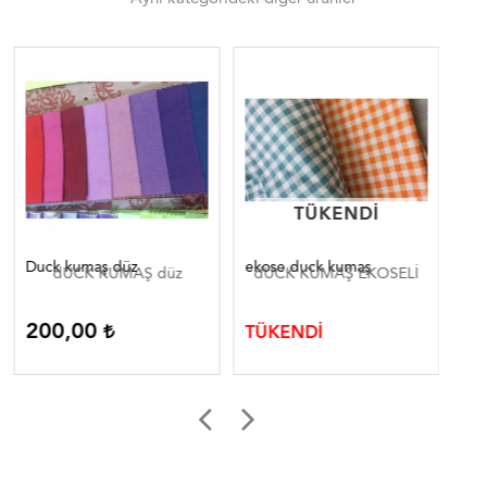
TÜKENDI
TÜKENDI
Duck kumaş düz
ekose duck kumaş
Du
dUCK KUMAŞ düz
dUCK KUMAŞ EKOSELİ
200,00
1
TÜKENDİ