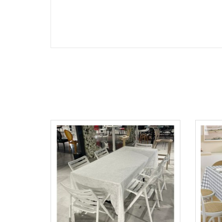
örtüleri,dertsiz kumaş örtüler , çeyiz, çeyizlik ma
,simli masa örtüleri