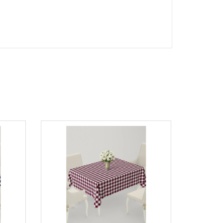
s örtüsü , ucuz masa örtüleri ,Simli masa örtüsü