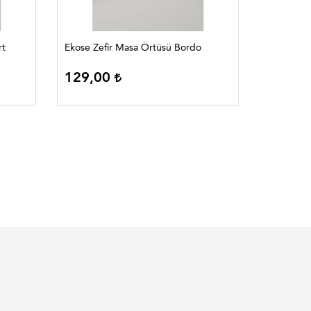
rt
Ekose Zefir Masa Örtüsü Bordo
Ekose Zef
129,00
129,0