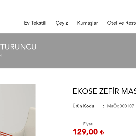
Ev Tekstili
Çeyiz
Kumaşlar
Otel ve Rest
Ü TURUNCU
i
EKOSE ZEFIR M
Ürün Kodu
MaÖg000107
Fiyatı
129,00