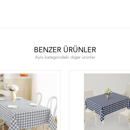
sa örtüsü , leke tutmaz masa örtüsü , Toptan masa örtüleri ,perakende ma
BENZER ÜRÜNLER
Aynı kategorideki diğer ürünler