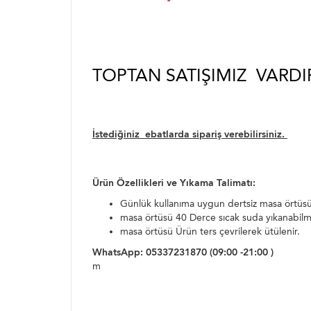
TOPTAN SATIŞIMIZ VARDI
İstediğiniz ebatlarda sipariş verebilirsiniz.
Ürün Özellikleri ve Yıkama Talimatı:
Günlük kullanıma uygun dertsiz masa örtüsü
masa örtüsü 40 Derce sıcak suda yıkanabil
masa örtüsü Ürün ters çevrilerek ütülenir.
WhatsApp: 05337231870 (09:00 -21:00 )
m
asa örtüsü yemek sofra takımı,yemekteyiz masa ö
örtüleri,dertsiz kumaş örtüler , çeyiz, çeyizlik ma
,simli masa örtüleri
masa örtüsü yemek sofra takımı,yemekteyiz masa ör