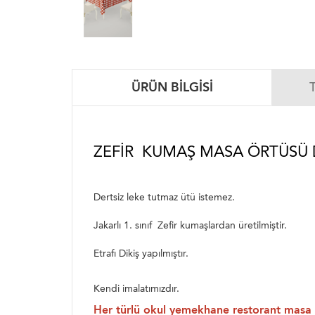
ÜRÜN BILGISI
ZEFIR KUMAŞ MASA ÖRTÜSÜ 
Dertsiz leke tutmaz ütü istemez.
Jakarlı 1. sınıf Zefir kumaşlardan üretilmiştir.
Etrafı Dikiş yapılmıştır.
Kendi imalatımızdır.
Her türlü okul yemekhane restorant masa ö